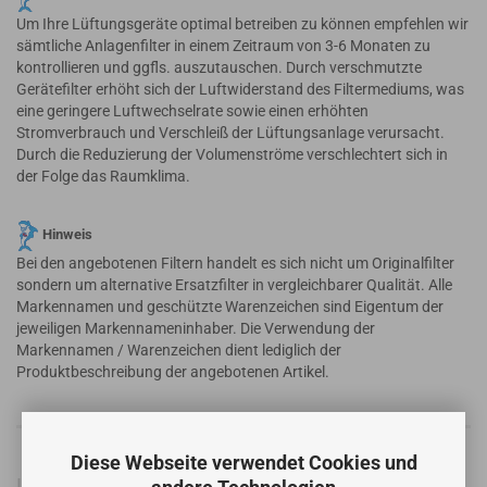
Um Ihre Lüftungsgeräte optimal betreiben zu können empfehlen wir
sämtliche Anlagenfilter in einem Zeitraum von 3-6 Monaten zu
kontrollieren und ggfls. auszutauschen. Durch verschmutzte
Gerätefilter erhöht sich der Luftwiderstand des Filtermediums, was
eine geringere Luftwechselrate sowie einen erhöhten
Stromverbrauch und Verschleiß der Lüftungsanlage verursacht.
Durch die Reduzierung der Volumenströme verschlechtert sich in
der Folge das Raumklima.
Hinweis
Bei den angebotenen Filtern handelt es sich nicht um Originalfilter
sondern um alternative Ersatzfilter in vergleichbarer Qualität. Alle
Markennamen und geschützte Warenzeichen sind Eigentum der
jeweiligen Markennameninhaber. Die Verwendung der
Markennamen / Warenzeichen dient lediglich der
Produktbeschreibung der angebotenen Artikel.
Diese Webseite verwendet Cookies und
Informationen zur Produktsicherheit