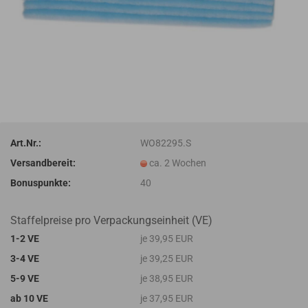
Art.Nr.:
WO82295.S
Versandbereit:
ca. 2 Wochen
Bonuspunkte:
40
Staffelpreise pro Verpackungseinheit (VE)
1-2 VE
je 39,95 EUR
3-4 VE
je 39,25 EUR
5-9 VE
je 38,95 EUR
ab 10 VE
je 37,95 EUR