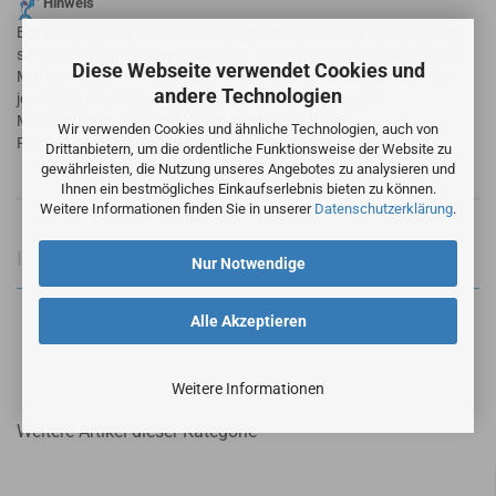
Hinweis
Bei den angebotenen Filtern handelt es sich nicht um Originalfilter
sondern um alternative Ersatzfilter in vergleichbarer Qualität. Alle
Diese Webseite verwendet Cookies und
Markennamen und geschützte Warenzeichen sind Eigentum der
andere Technologien
jeweiligen Markennameninhaber. Die Verwendung der
Markennamen / Warenzeichen dient lediglich der
Wir verwenden Cookies und ähnliche Technologien, auch von
Produktbeschreibung der angebotenen Artikel.
Drittanbietern, um die ordentliche Funktionsweise der Website zu
gewährleisten, die Nutzung unseres Angebotes zu analysieren und
Ihnen ein bestmögliches Einkaufserlebnis bieten zu können.
Weitere Informationen finden Sie in unserer
Datenschutzerklärung
.
Informationen zur Produktsicherheit
Nur Notwendige
Alle Akzeptieren
Weitere Informationen
Weitere Artikel dieser Kategorie