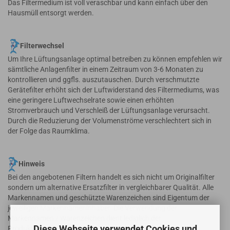
Das Filtermedium ist voll veraschbar und kann einfach über den
Hausmüll entsorgt werden.
Filterwechsel
Um Ihre Lüftungsanlage optimal betreiben zu können empfehlen wir
sämtliche Anlagenfilter in einem Zeitraum von 3-6 Monaten zu
kontrollieren und ggfls. auszutauschen. Durch verschmutzte
Gerätefilter erhöht sich der Luftwiderstand des Filtermediums, was
eine geringere Luftwechselrate sowie einen erhöhten
Stromverbrauch und Verschleiß der Lüftungsanlage verursacht.
Durch die Reduzierung der Volumenströme verschlechtert sich in
der Folge das Raumklima.
Hinweis
Bei den angebotenen Filtern handelt es sich nicht um Originalfilter
sondern um alternative Ersatzfilter in vergleichbarer Qualität. Alle
Markennamen und geschützte Warenzeichen sind Eigentum der
jeweiligen Markennameninhaber. Die Verwendung der
Markennamen / Warenzeichen dient lediglich der
Diese Webseite verwendet Cookies und
Produktbeschreibung der angebotenen Artikel.