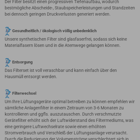
Der Filter besitzt einen progressiven Tiefenaufbau, wodurch
bestmögliche Abscheide-, Staubspeicherleistungen und Standzeiten
bei dennoch geringen Druckverlusten generiert werden.
Gesundheitlich / ökologisch völlig unbedenklich
Unsere synthetischen Filter sind glasfaserfrei, sodass sich keine
Materialfasern lösen und in die Atemwege gelangen können.
Entsorgung
Das Filterset ist voll veraschbar und kann einfach über den
Hausmüll entsorgt werden.
Filterwechsel
Um Ihre Lüftungsgeräte optimal betreiben zu können empfehlen wir
sämtliche Anlagenfilter in einem Zeitraum von 3-6 Monaten zu
kontrollieren und ggfls. auszutauschen. Durch verschmutzte
Gerätefilter erhöht sich der Luftwiderstand des Filtermediums, was
eine geringere Luftwechselrate sowie einen erhöhten
Stromverbrauch und Verschleiß der Lüftungsanlage verursacht.
Durch die Reduzierung der Volumenströme verschlechtert sich in