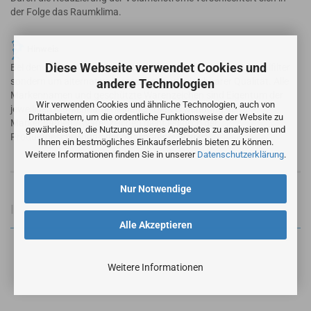
der Folge das Raumklima.
Hinweis
Diese Webseite verwendet Cookies und
Bei den angebotenen Filtern handelt es sich nicht um Originalfilter
sondern um alternative Ersatzfilter in vergleichbarer Qualität. Alle
andere Technologien
Markennamen und geschützte Warenzeichen sind Eigentum der
Wir verwenden Cookies und ähnliche Technologien, auch von
jeweiligen Markennameninhaber. Die Verwendung der
Drittanbietern, um die ordentliche Funktionsweise der Website zu
Markennamen / Warenzeichen dient lediglich der
gewährleisten, die Nutzung unseres Angebotes zu analysieren und
Produktbeschreibung der angebotenen Artikel.
Ihnen ein bestmögliches Einkaufserlebnis bieten zu können.
Weitere Informationen finden Sie in unserer
Datenschutzerklärung
.
Nur Notwendige
Informationen zur Produktsicherheit
Alle Akzeptieren
Weitere Informationen