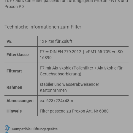
1x F7 Aktivkohlefilter passend für Lüftungsgerät Proxon FWT 3 und
Proxon P 3
Technische Informationen zum Filter
VE
1x Filter für Zuluft
F7 ⇒ DIN EN 779:2012 | ePM1 65-70% ⇒ ISO
Filterklasse
16890
F7 mit Aktivkohle (Pollenfilter + Aktivkohle für
Filterart
Geruchsabsorbierung)
stabiler und wasserabweisender
Rahmen
Kartonrahmen
Abmessungen
ca. 623x224x48m
Hinweis
Filter passend zu Proxon Art. Nr 6080
Kompatible Lüftungsgeräte