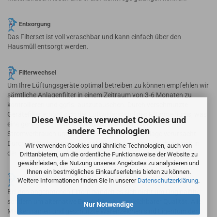
Entsorgung
Das Filterset ist voll veraschbar und kann einfach über den
Hausmüll entsorgt werden.
Filterwechsel
Um Ihre Lüftungsgeräte optimal betreiben zu können empfehlen wir
sämtliche Anlagenfilter in einem Zeitraum von 3-6 Monaten zu
kontrollieren und ggfls. auszutauschen. Durch verschmutzte
Gerätefilter erhöht sich der Luftwiderstand des Filtermediums, was
Diese Webseite verwendet Cookies und
eine geringere Luftwechselrate sowie einen erhöhten
andere Technologien
Stromverbrauch und Verschleiß der Lüftungsanlage verursacht.
Durch die Reduzierung der Volumenströme verschlechtert sich in
Wir verwenden Cookies und ähnliche Technologien, auch von
der Folge das Raumklima.
Drittanbietern, um die ordentliche Funktionsweise der Website zu
gewährleisten, die Nutzung unseres Angebotes zu analysieren und
Ihnen ein bestmögliches Einkaufserlebnis bieten zu können.
Hinweis
Weitere Informationen finden Sie in unserer
Datenschutzerklärung
.
Bei den angebotenen Filtern handelt es sich nicht um Originalfilter
sondern um alternative Ersatzfilter in vergleichbarer Qualität. Alle
Nur Notwendige
Markennamen und geschützte Warenzeichen sind Eigentum der