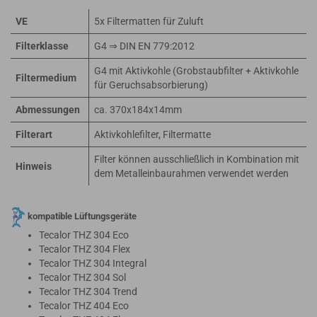
VE
5x Filtermatten für Zuluft
Filterklasse
G4 ⇒ DIN EN 779:2012
G4 mit Aktivkohle (Grobstaubfilter + Aktivkohle
Filtermedium
für Geruchsabsorbierung)
Abmessungen
ca. 370x184x14mm
Filterart
Aktivkohlefilter, Filtermatte
Filter können ausschließlich in Kombination mit
Hinweis
dem Metalleinbaurahmen verwendet werden
kompatible Lüftungsgeräte
Tecalor THZ 304 Eco
Tecalor THZ 304 Flex
Tecalor THZ 304 Integral
Tecalor THZ 304 Sol
Tecalor THZ 304 Trend
Tecalor THZ 404 Eco