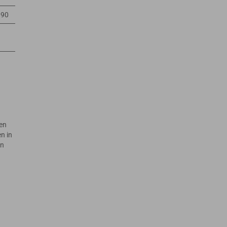
890
en
n in
en