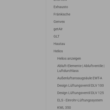
Exhausto
Fränkische
Genvex
getAir
GLT
Hautau
Helios
Helios anzeigen
Abluft-Elemente | Abluftventile |
Luftdurchlass
Außenluftansaugsäule EWT-A
Design Lüftungsventil DLV 100
Design Lüftungsventil DLV 125
ELS - Einrohr-Lüftungssystem
KWL 350