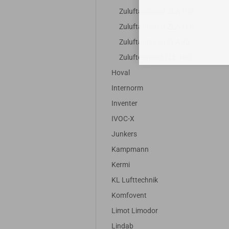
Zuluftautomat ZLA 100
Zuluftautomat ZLA 160
Zuluftautomat ZLA 80
Zuluftelement ZLE 100
Hoval
Internorm
Inventer
IVOC-X
Junkers
Kampmann
Kermi
KL Lufttechnik
Komfovent
Limot Limodor
Lindab