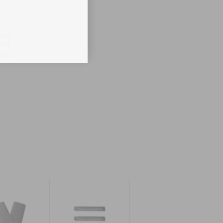
barer
ind
dung