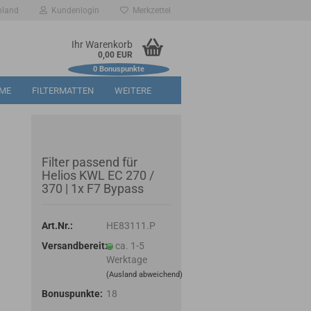
hland
Kundenlogin
Merkzettel
Ihr Warenkorb
0,00 EUR
0
Bonuspunkte
RME
FILTERMATTEN
WEITERE
Filter passend für
Helios KWL EC 270 /
370 | 1x F7 Bypass
Art.Nr.:
HE83111.P
Versandbereit:
ca. 1-5
Werktage
(Ausland abweichend)
Bonuspunkte:
18