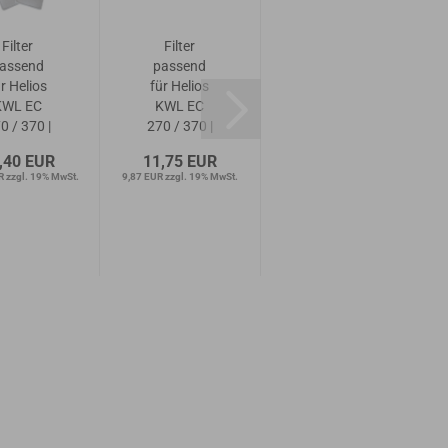
Filter
Filter
Filter
assend
passend
passend
ür Helios
für Helios
für Helios
KWL EC
KWL EC
KWL EC
0 / 370 |
270 / 370 |
270 / 370 |
2x G4
2x G4
1x F7
,40 EUR
11,75 EUR
25,90 EUR
Bypass
Zuluft
R zzgl. 19% MwSt.
9,87 EUR zzgl. 19% MwSt.
21,76 EUR zzgl. 19% MwSt.
1