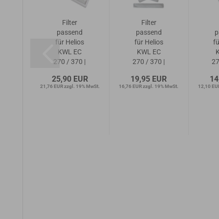
Filter
Filter
d
passend
passend
p
os
für Helios
für Helios
f
C
KWL EC
KWL EC
0 |
270 / 370 |
270 / 370 |
27
1x F7
2x G4 mit
EUR
25,90 EUR
19,95 EUR
14
s
Zuluft
1x Bypass
19% MwSt.
21,76 EUR zzgl. 19% MwSt.
16,76 EUR zzgl. 19% MwSt.
12,10 EU