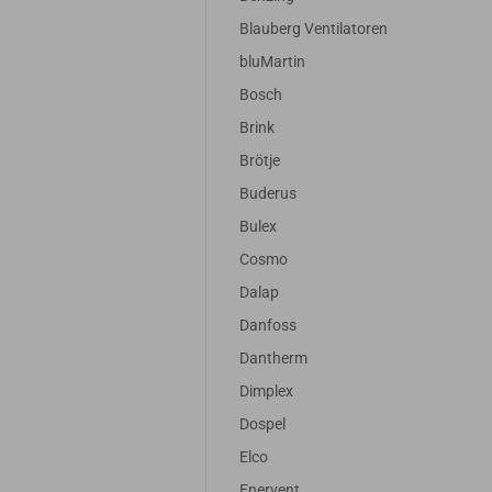
Blauberg Ventilatoren
bluMartin
Bosch
Brink
Brötje
Buderus
Bulex
Cosmo
Dalap
Danfoss
Dantherm
Dimplex
Dospel
Elco
Enervent