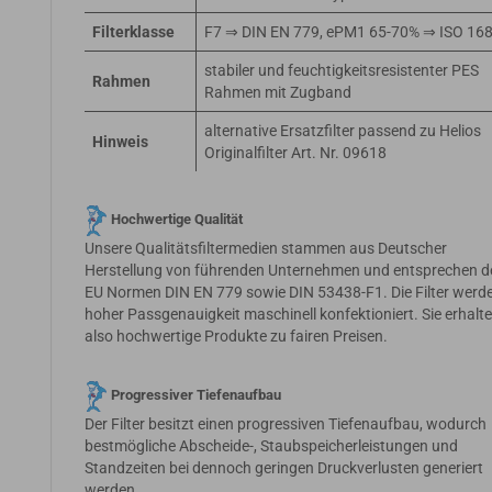
Filterklasse
F7 ⇒ DIN EN 779, ePM1 65-70% ⇒ ISO 16
stabiler und feuchtigkeitsresistenter PES
Rahmen
Rahmen mit Zugband
alternative Ersatzfilter passend zu Helios
Hinweis
Originalfilter Art. Nr. 09618
Hochwertige Qualität
Unsere Qualitätsfiltermedien stammen aus Deutscher
Herstellung von führenden Unternehmen und entsprechen d
EU Normen DIN EN 779 sowie DIN 53438-F1. Die Filter werde
hoher Passgenauigkeit maschinell konfektioniert. Sie erhalt
also hochwertige Produkte zu fairen Preisen.
Progressiver Tiefenaufbau
Der Filter besitzt einen progressiven Tiefenaufbau, wodurch
bestmögliche Abscheide-, Staubspeicherleistungen und
Standzeiten bei dennoch geringen Druckverlusten generiert
werden.