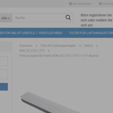
Bonussystem
Deutsc
Bitte registrieren Sie
Suche...
Alle
sich oder melden Sie
sich an!
Mögliche
TER FÜR ABLUFTVENTILE / -VENTILATOREN
FILTER FÜR LUFTANSAUGTÜ
Bonuspunkte im
Warenkorb: 0
»
»
»
Startseite
Filter für Lüftungsanlagen
Helios
»
KWL EC 270 / 370
Filter passend für Helios KWL EC 270 / 370 | 1x F7 Bypass