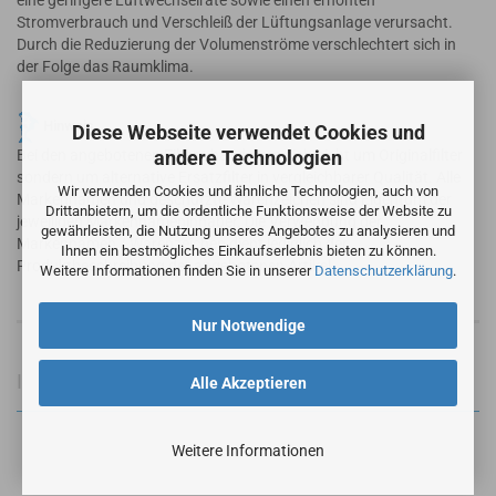
eine geringere Luftwechselrate sowie einen erhöhten
Stromverbrauch und Verschleiß der Lüftungsanlage verursacht.
Durch die Reduzierung der Volumenströme verschlechtert sich in
der Folge das Raumklima.
Hinweis
Diese Webseite verwendet Cookies und
andere Technologien
Bei den angebotenen Filtern handelt es sich nicht um Originalfilter
sondern um alternative Ersatzfilter in vergleichbarer Qualität. Alle
Wir verwenden Cookies und ähnliche Technologien, auch von
Markennamen und geschützte Warenzeichen sind Eigentum der
Drittanbietern, um die ordentliche Funktionsweise der Website zu
jeweiligen Markennameninhaber. Die Verwendung der
gewährleisten, die Nutzung unseres Angebotes zu analysieren und
Markennamen / Warenzeichen dient lediglich der
Ihnen ein bestmögliches Einkaufserlebnis bieten zu können.
Produktbeschreibung der angebotenen Artikel.
Weitere Informationen finden Sie in unserer
Datenschutzerklärung
.
Nur Notwendige
Informationen zur Produktsicherheit
Alle Akzeptieren
Weitere Informationen