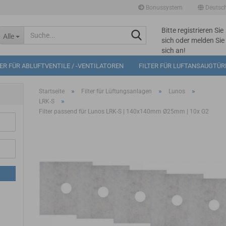
Bonussystem
Deutsc
Bitte registrieren Sie
Suche...
Alle
sich oder melden Sie
sich an!
Mögliche
TER FÜR ABLUFTVENTILE / -VENTILATOREN
FILTER FÜR LUFTANSAUGTÜ
Bonuspunkte im
Warenkorb: 0
»
»
»
Startseite
Filter für Lüftungsanlagen
Lunos
»
LRK-S
Filter passend für Lunos LRK-S | 140x140mm Ø25mm | 10x G2