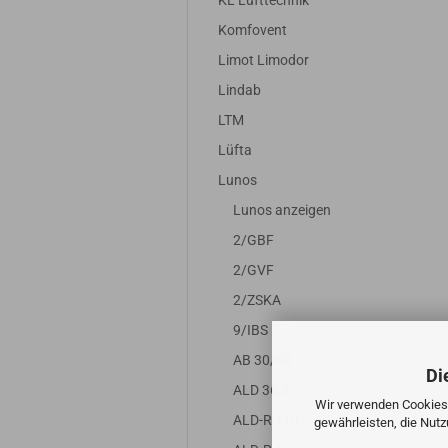
KL Lufttechnik
Komfovent
Limot Limodor
Lindab
LTM
Lüfta
Lunos
Lunos anzeigen
2/GBF
2/GVF
2/ZSKA
9/IBS
AB 30/60
Di
ALD 36,5
Wir verwenden Cookies 
ALD-R 110
gewährleisten, die Nut