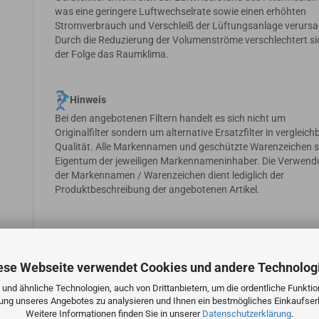
was eine geringere Luftwechselrate sowie einen erhöhten
Stromverbrauch und Verschleiß der Lüftungsanlage verursa
Durch die Reduzierung der Volumenströme verschlechtert si
der Folge das Raumklima.
Hinweis
Bei den angebotenen Filtern handelt es sich nicht um
Originalfilter sondern um alternative Ersatzfilter in vergleich
Qualität. Alle Markennamen und geschützte Warenzeichen s
Eigentum der jeweiligen Markennameninhaber. Die Verwen
der Markennamen / Warenzeichen dient lediglich der
Produktbeschreibung der angebotenen Artikel.
ese Webseite verwendet Cookies und andere Technolog
und ähnliche Technologien, auch von Drittanbietern, um die ordentliche Funkti
zung unseres Angebotes zu analysieren und Ihnen ein bestmögliches Einkaufserl
Weitere Informationen finden Sie in unserer
Datenschutzerklärung
.