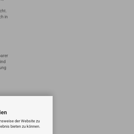
cht.
ch in
barer
ind
dung
ien
onsweise der Website zu
ebnis bieten zu können.