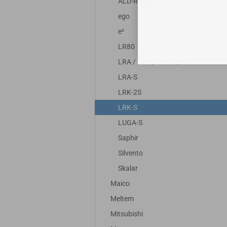
ALD-R 160
ego
e²
LR80
LRA / LRK / LRK-2 / LRS
LRA-S
LRK-2S
LRK-S
LUGA-S
Saphir
Silvento
Skalar
Maico
Meltem
Mitsubishi