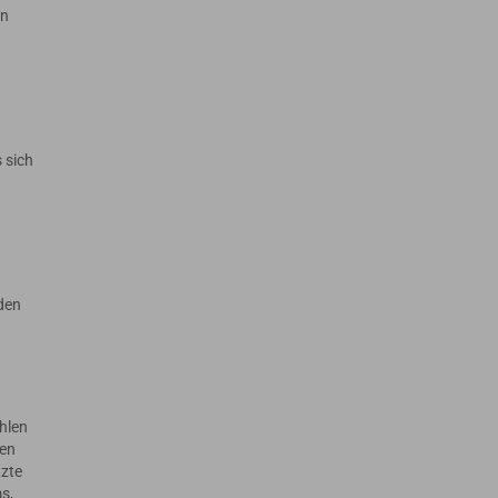
en
 sich
 den
hlen
ten
tzte
s,