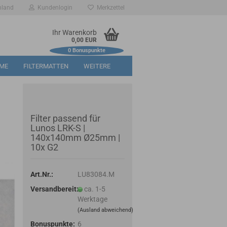
hland
Kundenlogin
Merkzettel
Ihr Warenkorb
0,00 EUR
0
Bonuspunkte
RME
FILTERMATTEN
WEITERE
Filter passend für
Lunos LRK-S |
140x140mm Ø25mm |
10x G2
Art.Nr.:
LU83084.M
Versandbereit:
ca. 1-5
Werktage
(Ausland abweichend)
Bonuspunkte:
6