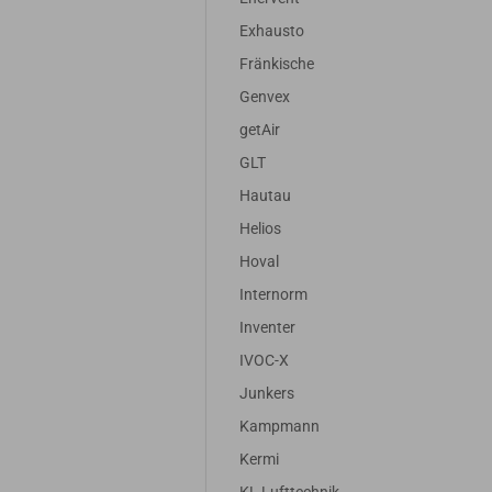
Exhausto
Fränkische
Genvex
getAir
GLT
Hautau
Helios
Hoval
Internorm
Inventer
IVOC-X
Junkers
Kampmann
Kermi