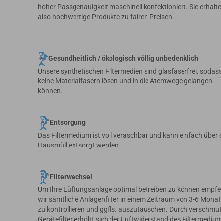
hoher Passgenauigkeit maschinell konfektioniert. Sie erhalt
also hochwertige Produkte zu fairen Preisen.
Gesundheitlich / ökologisch völlig unbedenklich
Unsere synthetischen Filtermedien sind glasfaserfrei, sodass
keine Materialfasern lösen und in die Atemwege gelangen
können.
Entsorgung
Das Filtermedium ist voll veraschbar und kann einfach über
Hausmüll entsorgt werden.
Filterwechsel
Um Ihre Lüftungsanlage optimal betreiben zu können empfe
wir sämtliche Anlagenfilter in einem Zeitraum von 3-6 Mona
zu kontrollieren und ggfls. auszutauschen. Durch verschmu
Gerätefilter erhöht sich der Luftwiderstand des Filtermedium