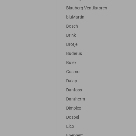
Blauberg Ventilatoren
bluMartin
Bosch
Brink
Brötje
Buderus
Bulex
Cosmo
Dalap
Danfoss
Dantherm
Dimplex
Dospel
Elco
Enervent