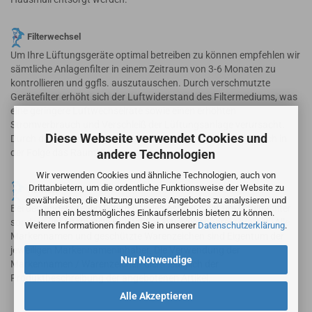
Filterwechsel
Um Ihre Lüftungsgeräte optimal betreiben zu können empfehlen wir
sämtliche Anlagenfilter in einem Zeitraum von 3-6 Monaten zu
kontrollieren und ggfls. auszutauschen. Durch verschmutzte
Gerätefilter erhöht sich der Luftwiderstand des Filtermediums, was
eine geringere Luftwechselrate sowie einen erhöhten
Stromverbrauch und Verschleiß der Lüftungsanlage verursacht.
Diese Webseite verwendet Cookies und
Durch die Reduzierung der Volumenströme verschlechtert sich in
andere Technologien
der Folge das Raumklima.
Wir verwenden Cookies und ähnliche Technologien, auch von
Drittanbietern, um die ordentliche Funktionsweise der Website zu
Hinweis
gewährleisten, die Nutzung unseres Angebotes zu analysieren und
Bei den angebotenen Filtern handelt es sich nicht um Originalfilter
Ihnen ein bestmögliches Einkaufserlebnis bieten zu können.
sondern um alternative Ersatzfilter in vergleichbarer Qualität. Alle
Weitere Informationen finden Sie in unserer
Datenschutzerklärung
.
Markennamen und geschützte Warenzeichen sind Eigentum der
jeweiligen Markennameninhaber. Die Verwendung der
Nur Notwendige
Markennamen / Warenzeichen dient lediglich der
Produktbeschreibung der angebotenen Artikel.
Alle Akzeptieren