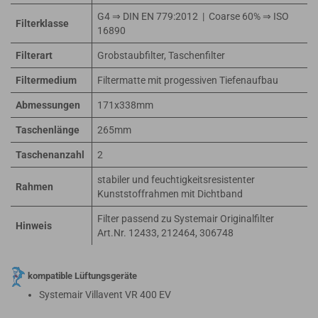
G4 ⇒ DIN EN 779:2012 | Coarse 60% ⇒ ISO
Filterklasse
16890
Filterart
Grobstaubfilter, Taschenfilter
Filtermedium
Filtermatte mit progessiven Tiefenaufbau
Abmessungen
171x338mm
Taschenlänge
265mm
Taschenanzahl
2
stabiler und feuchtigkeitsresistenter
Rahmen
Kunststoffrahmen mit Dichtband
Filter passend zu Systemair Originalfilter
Hinweis
Art.Nr. 12433, 212464, 306748
kompatible Lüftungsgeräte
Systemair Villavent VR 400 EV