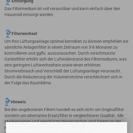
Entsorgung
Das Filtermedium ist voll veraschbar und kann einfach über den
Hausmüll entsorgt werden.
Filterwechsel
Um Ihre Lüftungsanlage optimal betreiben zu können empfehlen wir
sämtliche Anlagenfilter in einem Zeitraum von 3-6 Monaten zu
kontrollieren und ggfls. auszutauschen. Durch verschmutzte
Gerätefilter erhöht sich der Luftwiderstand des Filtermediums, was
eine geringere Luftwechselrate sowie einen erhöhten
Stromverbrauch und Verschleiß der Lüftungsanlage verursacht.
Durch die Reduzierung der Volumenströme verschlechtert sich in
der Folge das Raumklima.
Hinweis
Bei den angebotenen Filtern handelt es sich nicht um Originalfilter
sondern um alternative Ersatzfilter in vergleichbarer Qualität. Alle
Markennamen und geschützte Warenzeichen sind Eigentum der
jeweiligen Markennameninhaber. Die Verwendung der