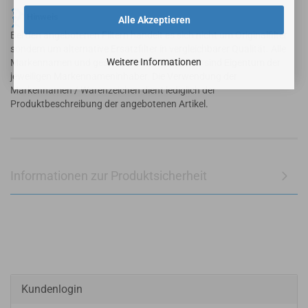
Hinweis
Alle Akzeptieren
Bei den angebotenen Filtern handelt es sich nicht um Originalfilter
sondern um alternative Ersatzfilter in vergleichbarer Qualität. Alle
Weitere Informationen
Markennamen und geschützte Warenzeichen sind Eigentum der
jeweiligen Markennameninhaber. Die Verwendung der
Markennamen / Warenzeichen dient lediglich der
Produktbeschreibung der angebotenen Artikel.
Informationen zur Produktsicherheit
Kundenlogin