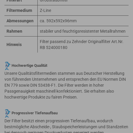
Filterart
Grobstaubfilter
Filtermedium
Z-Line
Abmessungen
ca. 592x592x96mm
Rahmen
stabiler und feuchtigsresistenter Metallrahmen
Filter passend zu Zehnder Originalfilter Art.Nr.
Hinweis
RB 524000180
Hochwertige Qualität
Unsere Qualitätsfiltermedien stammen aus Deutscher Herstellung
von führenden Unternehmen und entsprechen den EU Normen DIN
EN 779 sowie DIN 53438-F1. Die Filter werden in hoher
Passgenauigkeit maschinell konfektioniert. Sie erhalten also
hochwertige Produkte zu fairen Preisen.
Progressiver Tiefenaufbau
Der Filter besitzt einen progressiven Tiefenaufbau, wodurch
bestmögliche Abscheide-, Staubspeicherleistungen und Standzeiten
bei dennoch geringen Druckverlusten generiert werden.