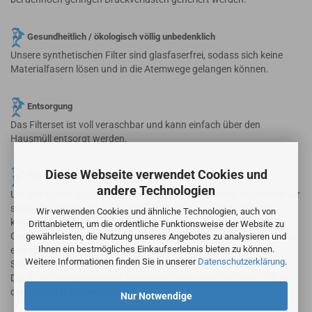
Gesundheitlich / ökologisch völlig unbedenklich
Unsere synthetischen Filter sind glasfaserfrei, sodass sich keine
Materialfasern lösen und in die Atemwege gelangen können.
Entsorgung
Das Filterset ist voll veraschbar und kann einfach über den
Hausmüll entsorgt werden.
Diese Webseite verwendet Cookies und
Filterwechsel
andere Technologien
Um Ihre Lüftungsgeräte optimal betreiben zu können empfehlen wir
sämtliche Anlagenfilter in einem Zeitraum von 3-6 Monaten zu
Wir verwenden Cookies und ähnliche Technologien, auch von
kontrollieren und ggfls. auszutauschen. Durch verschmutzte
Drittanbietern, um die ordentliche Funktionsweise der Website zu
Gerätefilter erhöht sich der Luftwiderstand des Filtermediums, was
gewährleisten, die Nutzung unseres Angebotes zu analysieren und
Ihnen ein bestmögliches Einkaufserlebnis bieten zu können.
eine geringere Luftwechselrate sowie einen erhöhten
Weitere Informationen finden Sie in unserer
Datenschutzerklärung
.
Stromverbrauch und Verschleiß der Lüftungsanlage verursacht.
Durch die Reduzierung der Volumenströme verschlechtert sich in
der Folge das Raumklima.
Nur Notwendige