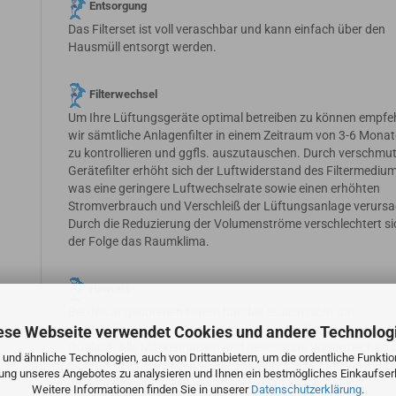
Entsorgung
Das Filterset ist voll veraschbar und kann einfach über den
Hausmüll entsorgt werden.
Filterwechsel
Um Ihre Lüftungsgeräte optimal betreiben zu können empfe
wir sämtliche Anlagenfilter in einem Zeitraum von 3-6 Mona
zu kontrollieren und ggfls. auszutauschen. Durch verschmu
Gerätefilter erhöht sich der Luftwiderstand des Filtermedium
was eine geringere Luftwechselrate sowie einen erhöhten
Stromverbrauch und Verschleiß der Lüftungsanlage verursa
Durch die Reduzierung der Volumenströme verschlechtert si
der Folge das Raumklima.
Hinweis
Bei den angebotenen Filtern handelt es sich nicht um
ese Webseite verwendet Cookies und andere Technolog
Originalfilter sondern um alternative Ersatzfilter in vergleich
Qualität. Alle Markennamen und geschützte Warenzeichen s
und ähnliche Technologien, auch von Drittanbietern, um die ordentliche Funkti
Eigentum der jeweiligen Markennameninhaber. Die Verwen
zung unseres Angebotes zu analysieren und Ihnen ein bestmögliches Einkaufserl
der Markennamen / Warenzeichen dient lediglich der
Weitere Informationen finden Sie in unserer
Datenschutzerklärung
.