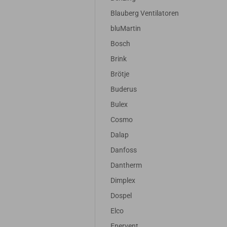
Blauberg Ventilatoren
bluMartin
Bosch
Brink
Brötje
Buderus
Bulex
Cosmo
Dalap
Danfoss
Dantherm
Dimplex
Dospel
Elco
Enervent