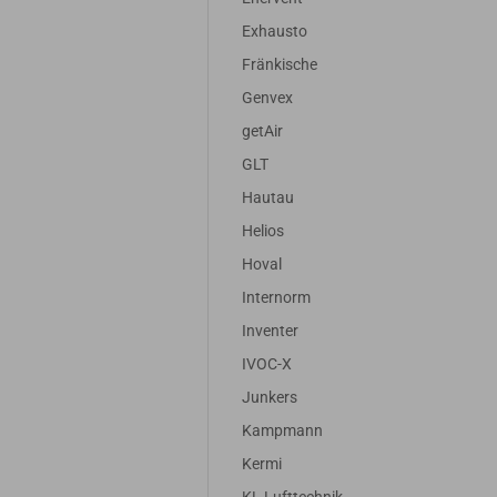
Exhausto
Fränkische
Genvex
getAir
GLT
Hautau
Helios
Hoval
Internorm
Inventer
IVOC-X
Junkers
Kampmann
Kermi