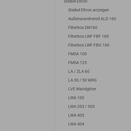
Stiebel Eltron
Stiebel Eltron anzeigen
R
67,25 EUR
statt 22,95 EUR
% MwSt.
Außenwandventil ALD 160
56,51 EUR zzgl. 19% M
Nur 14,50 EUR
12,18 EUR zzgl. 19% MwSt.
Filterbox DN160
Filterbox LWF FBF 160
Filterbox LWF FBG 160
FMSA 100
FMSA 125
LA / ZLA 60
LA 30 / 50 WRG
LVE Wandgitter
LWA 100
LWA 203 / 303
LWA 403
LWA 404