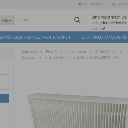
Bonussystem
Deutsc
Bitte registrieren Sie
Suche...
Alle
sich oder melden Sie
sich an!
Mögliche
TER FÜR ABLUFTVENTILE / -VENTILATOREN
FILTER FÜR LUFTANSAUGTÜ
Bonuspunkte im
Warenkorb: 0
»
»
»
Startseite
Filter für Lüftungsanlagen
Stiebel Eltron
»
LWZ 280
Filter passend für Stiebel Eltron LWZ 280 | 1x M5