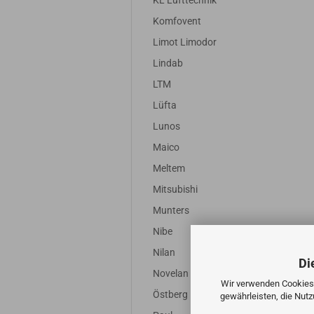
KL Lufttechnik
Komfovent
Limot Limodor
Lindab
LTM
Lüfta
Lunos
Maico
Meltem
Mitsubishi
Munters
Nibe
Nilan
Di
Novelan
Wir verwenden Cookies 
Östberg
gewährleisten, die Nut