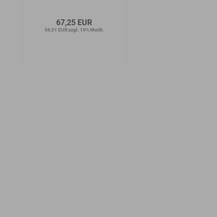
67,25 EUR
15,50 EUR
56,51 EUR zzgl. 19% MwSt.
13,03 EUR zzgl. 19% MwSt.