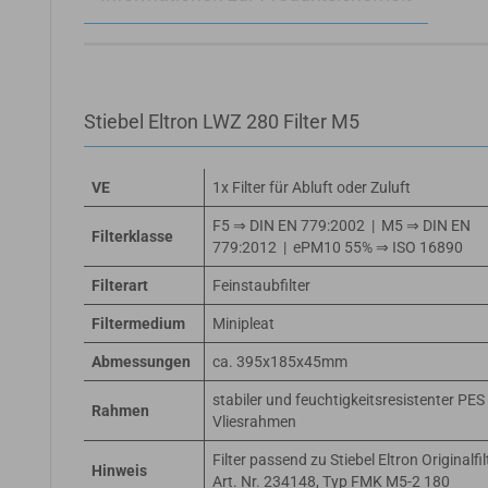
Stiebel Eltron LWZ 280 Filter M5
VE
1x Filter für Abluft oder Zuluft
F5 ⇒ DIN EN 779:2002 | M5 ⇒ DIN EN
Filterklasse
779:2012 | ePM10 55% ⇒ ISO 16890
Filterart
Feinstaubfilter
Filtermedium
Minipleat
Abmessungen
ca. 395x185x45mm
stabiler und feuchtigkeitsresistenter PES
Rahmen
Vliesrahmen
Filter passend zu Stiebel Eltron Originalfil
Hinweis
Art. Nr. 234148, Typ FMK M5-2 180