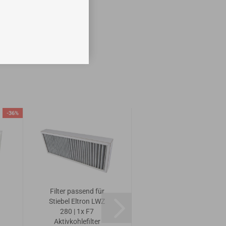
-36%
Filter passend für
Filter passend für
Stiebel Eltron LWZ
Stiebel Eltron LWZ
280 | 1x F7
280 | 10x G4
Aktivkohlefilter