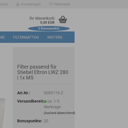
hland
Kundenlogin
Merkzettel
Ihr Warenkorb
0,00 EUR
0
Bonuspunkte
RME
FILTERMATTEN
WEITERE
Filter passend für
Stiebel Eltron LWZ 280
| 1x M5
Art.Nr.:
SE83119.Z
Versandbereit:
ca. 1-5
Werktage
(Ausland abweichend)
Bonuspunkte:
20