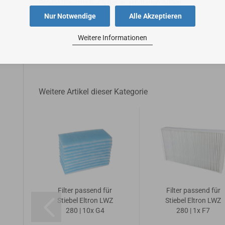
Produktbeschreibung der angebotenen Artikel.
Nur Notwendige
Alle Akzeptieren
Weitere Informationen
Weitere Artikel dieser Kategorie
ür
Filter passend für
Filter passend für
WZ
Stiebel Eltron LWZ
Stiebel Eltron LWZ
280 | 10x G4
280 | 1x F7