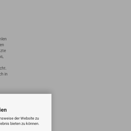
hlen
ten
tzte
s,
cht.
ch in
ien
barer
ind
onsweise der Website zu
dung
ebnis bieten zu können.