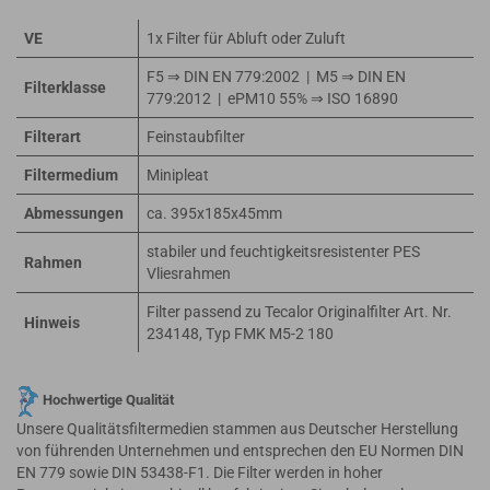
VE
1x Filter für Abluft oder Zuluft
F5 ⇒ DIN EN 779:2002 | M5 ⇒ DIN EN
Filterklasse
779:2012 | ePM10 55% ⇒ ISO 16890
Filterart
Feinstaubfilter
Filtermedium
Minipleat
Abmessungen
ca. 395x185x45mm
stabiler und feuchtigkeitsresistenter PES
Rahmen
Vliesrahmen
Filter passend zu Tecalor Originalfilter Art. Nr.
Hinweis
234148, Typ FMK M5-2 180
Hochwertige Qualität
Unsere Qualitätsfiltermedien stammen aus Deutscher Herstellung
von führenden Unternehmen und entsprechen den EU Normen DIN
EN 779 sowie DIN 53438-F1. Die Filter werden in hoher