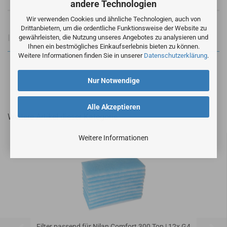
andere Technologien
Wir verwenden Cookies und ähnliche Technologien, auch von
Drittanbietern, um die ordentliche Funktionsweise der Website zu
Informationen zur Produktsicherheit
gewährleisten, die Nutzung unseres Angebotes zu analysieren und
Ihnen ein bestmögliches Einkaufserlebnis bieten zu können.
Weitere Informationen finden Sie in unserer
Datenschutzerklärung
.
Nur Notwendige
Alle Akzeptieren
Weitere Artikel dieser Kategorie
Weitere Informationen
Filter passend für Nilan Comfort 300 Top | 12x G4