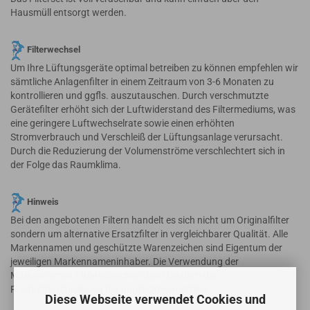
Hausmüll entsorgt werden.
Filterwechsel
Um Ihre Lüftungsgeräte optimal betreiben zu können empfehlen wir
sämtliche Anlagenfilter in einem Zeitraum von 3-6 Monaten zu
kontrollieren und ggfls. auszutauschen. Durch verschmutzte
Gerätefilter erhöht sich der Luftwiderstand des Filtermediums, was
eine geringere Luftwechselrate sowie einen erhöhten
Stromverbrauch und Verschleiß der Lüftungsanlage verursacht.
Durch die Reduzierung der Volumenströme verschlechtert sich in
der Folge das Raumklima.
Hinweis
Bei den angebotenen Filtern handelt es sich nicht um Originalfilter
sondern um alternative Ersatzfilter in vergleichbarer Qualität. Alle
Markennamen und geschützte Warenzeichen sind Eigentum der
jeweiligen Markennameninhaber. Die Verwendung der
Markennamen / Warenzeichen dient lediglich der
Produktbeschreibung der angebotenen Artikel.
Diese Webseite verwendet Cookies und