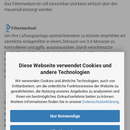
Das Filtermedium ist voll veraschbar und kann einfach über den
Hausmüll entsorgt werden.
Filterwechsel
Um Ihre Lüftungsanlage optimal betreiben zu können empfehlen wir
sämtliche Anlagenfilter in einem Zeitraum von 3-6 Monaten zu
kontrollieren und ggfls. auszutauschen. Durch verschmutzte
Gerätefilter erhöht sich der Luftwiderstand des Filtermediums, was
eine geringere Luftwechselrate sowie einen erhöhten
Diese Webseite verwendet Cookies und
Stromverbrauch und Verschleiß der Lüftungsanlage verursacht.
Durch die Reduzierung der Volumenströme verschlechtert sich in
andere Technologien
der Folge das Raumklima.
Wir verwenden Cookies und ähnliche Technologien, auch von
Drittanbietern, um die ordentliche Funktionsweise der Website zu
gewährleisten, die Nutzung unseres Angebotes zu analysieren und
Hinweis
Ihnen ein bestmögliches Einkaufserlebnis bieten zu können.
Weitere Informationen finden Sie in unserer
Datenschutzerklärung
.
Bei den angebotenen Filtern handelt es sich nicht um Originalfilter
sondern um alternative Ersatzfilter in vergleichbarer Qualität. Alle
Markennamen und geschützte Warenzeichen sind Eigentum der
Nur Notwendige
jeweiligen Markennameninhaber. Die Verwendung der
Markennamen / Warenzeichen dient lediglich der