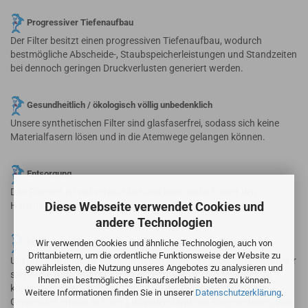
Progressiver Tiefenaufbau
Der Filter besitzt einen progressiven Tiefenaufbau, wodurch
bestmögliche Abscheide-, Staubspeicherleistungen und Standzeiten
bei dennoch geringen Druckverlusten generiert werden.
Gesundheitlich / ökologisch völlig unbedenklich
Unsere synthetischen Filter sind glasfaserfrei, sodass sich keine
Materialfasern lösen und in die Atemwege gelangen können.
Entsorgung
Das Filterset ist voll veraschbar und kann einfach über den
Diese Webseite verwendet Cookies und
Hausmüll entsorgt werden.
andere Technologien
Wir verwenden Cookies und ähnliche Technologien, auch von
Filterwechsel
Drittanbietern, um die ordentliche Funktionsweise der Website zu
Um Ihre Lüftungsgeräte optimal betreiben zu können empfehlen wir
gewährleisten, die Nutzung unseres Angebotes zu analysieren und
sämtliche Anlagenfilter in einem Zeitraum von 3-6 Monaten zu
Ihnen ein bestmögliches Einkaufserlebnis bieten zu können.
kontrollieren und ggfls. auszutauschen. Durch verschmutzte
Weitere Informationen finden Sie in unserer
Datenschutzerklärung
.
Gerätefilter erhöht sich der Luftwiderstand des Filtermediums, was