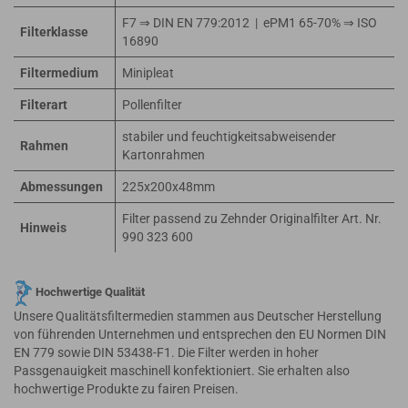
F7 ⇒ DIN EN 779:2012 | ePM1 65-70% ⇒ ISO
Filterklasse
16890
Filtermedium
Minipleat
Filterart
Pollenfilter
stabiler und feuchtigkeitsabweisender
Rahmen
Kartonrahmen
Abmessungen
225x200x48mm
Filter passend zu Zehnder Originalfilter Art. Nr.
Hinweis
990 323 600
Hochwertige Qualität
Unsere Qualitätsfiltermedien stammen aus Deutscher Herstellung
von führenden Unternehmen und entsprechen den EU Normen DIN
EN 779 sowie DIN 53438-F1. Die Filter werden in hoher
Passgenauigkeit maschinell konfektioniert. Sie erhalten also
hochwertige Produkte zu fairen Preisen.