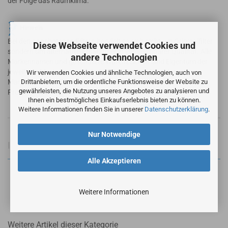
der Folge das Raumklima.
Hinweis
Bei den angebotenen Filtern handelt es sich nicht um Originalfilter
Diese Webseite verwendet Cookies und
sondern um alternative Ersatzfilter in vergleichbarer Qualität. Alle
andere Technologien
Markennamen und geschützte Warenzeichen sind Eigentum der
jeweiligen Markennameninhaber. Die Verwendung der
Wir verwenden Cookies und ähnliche Technologien, auch von
Markennamen / Warenzeichen dient lediglich der
Drittanbietern, um die ordentliche Funktionsweise der Website zu
gewährleisten, die Nutzung unseres Angebotes zu analysieren und
Produktbeschreibung der angebotenen Artikel.
Ihnen ein bestmögliches Einkaufserlebnis bieten zu können.
Weitere Informationen finden Sie in unserer
Datenschutzerklärung
.
Nur Notwendige
Informationen zur Produktsicherheit
Alle Akzeptieren
Weitere Informationen
Weitere Artikel dieser Kategorie