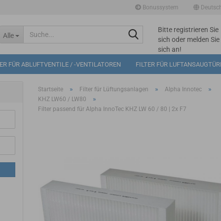
Bonussystem
Deutsc
Bitte registrieren Sie
Suche...
Alle
sich oder melden Sie
sich an!
Mögliche
TER FÜR ABLUFTVENTILE / -VENTILATOREN
FILTER FÜR LUFTANSAUGTÜ
Bonuspunkte im
Warenkorb: 0
»
»
»
Startseite
Filter für Lüftungsanlagen
Alpha Innotec
»
KHZ LW60 / LW80
Filter passend für Alpha InnoTec KHZ LW 60 / 80 | 2x F7