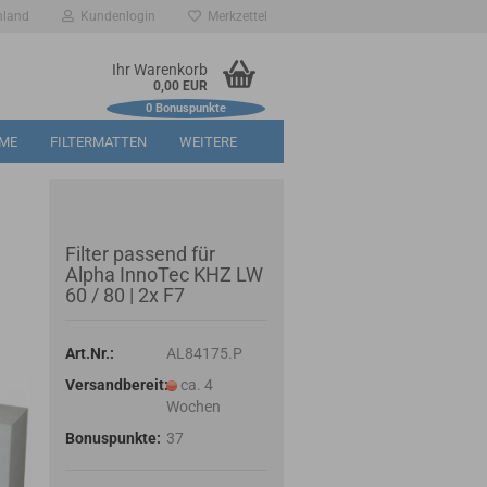
hland
Kundenlogin
Merkzettel
Ihr Warenkorb
0,00 EUR
0
Bonuspunkte
RME
FILTERMATTEN
WEITERE
Filter passend für
Alpha InnoTec KHZ LW
60 / 80 | 2x F7
Art.Nr.:
AL84175.P
Versandbereit:
ca. 4
Wochen
Bonuspunkte:
37