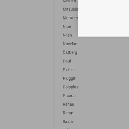
Meltem
Mitsubishi
Munters
Nibe
Nilan
Novelan
Östberg
Paul
Pichler
Pluggit
Poloplast
Proxon
Rehau
Reton
Salda