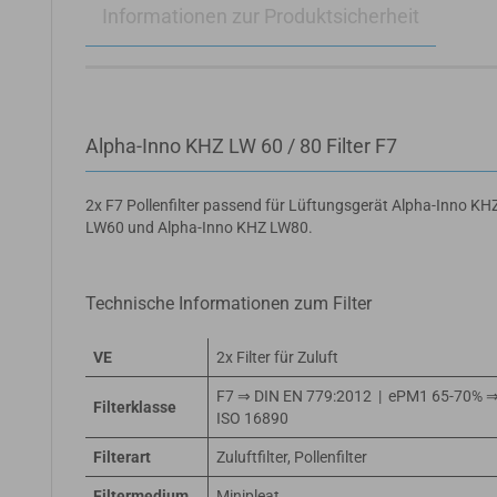
Informationen zur Produktsicherheit
Alpha-Inno KHZ LW 60 / 80 Filter F7
2x F7 Pollenfilter passend für Lüftungsgerät Alpha-Inno KH
LW60 und Alpha-Inno KHZ LW80.
Technische Informationen zum Filter
VE
2x Filter für Zuluft
F7 ⇒ DIN EN 779:2012 | ePM1 65-70% 
Filterklasse
ISO 16890
Filterart
Zuluftfilter, Pollenfilter
Filtermedium
Minipleat