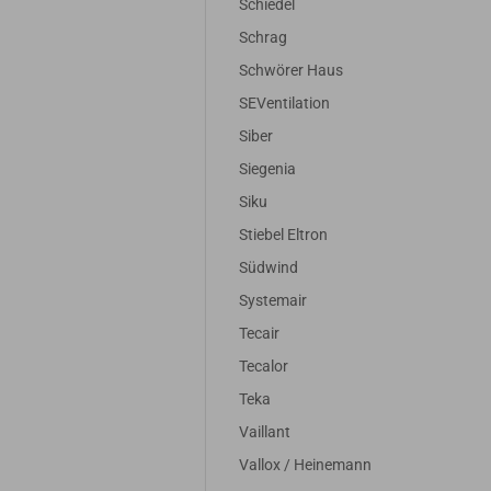
Schiedel
Schrag
Schwörer Haus
SEVentilation
Siber
Siegenia
 für Alpha InnoTec KHZ
Filter passend für Alpha InnoTec 
Siku
80 | 2x G4 Z-Line
LW 60 / 80 | 2x G4 Minipleat
Stiebel Eltron
Südwind
Systemair
3,50 EUR
29,50 EUR
Tecair
UR zzgl. 19% MwSt.
24,79 EUR zzgl. 19% MwSt.
Tecalor
Teka
Vaillant
Vallox / Heinemann