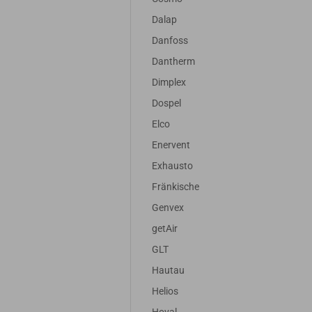
Dalap
Danfoss
Dantherm
Dimplex
Dospel
Elco
Enervent
Exhausto
Fränkische
Genvex
getAir
GLT
Hautau
Helios