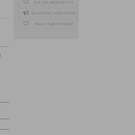
AUF DEN MERKZETTEL
WOANDERS GÜNSTIGER?
FRAGE ZUM PRODUKT
Z
⇒