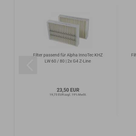
KHZ
Filter passend für Alpha InnoTec KHZ
Fi
LW 60 / 80 | 2x G4 Z-Line
23,50 EUR
19,75 EUR zzgl. 19% MwSt.