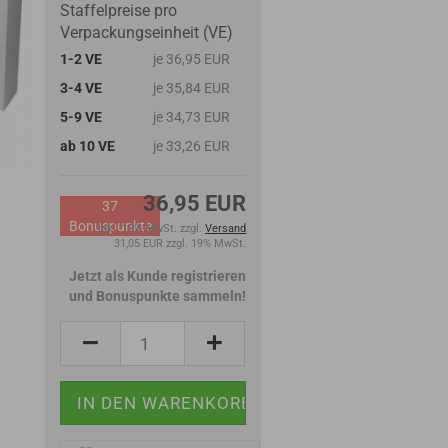
Staffelpreise pro
Verpackungseinheit (VE)
1-2 VE
je 36,95 EUR
3-4 VE
je 35,84 EUR
5-9 VE
je 34,73 EUR
ab 10 VE
je 33,26 EUR
36,95 EUR
37
Bonuspunkte
inkl. 19% MwSt. zzgl.
Versand
31,05 EUR zzgl. 19% MwSt.
Jetzt als Kunde registrieren
und Bonuspunkte sammeln!