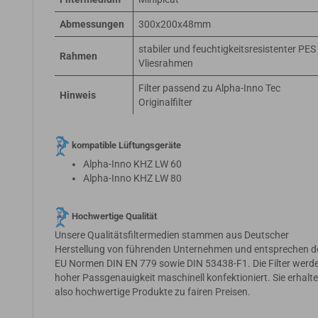
Abmessungen
300x200x48mm
stabiler und feuchtigkeitsresistenter PES
Rahmen
Vliesrahmen
Filter passend zu Alpha-Inno Tec
Hinweis
Originalfilter
kompatible Lüftungsgeräte
Alpha-Inno KHZ LW 60
Alpha-Inno KHZ LW 80
Hochwertige Qualität
Unsere Qualitätsfiltermedien stammen aus Deutscher
Herstellung von führenden Unternehmen und entsprechen d
EU Normen DIN EN 779 sowie DIN 53438-F1. Die Filter werde
hoher Passgenauigkeit maschinell konfektioniert. Sie erhalt
also hochwertige Produkte zu fairen Preisen.