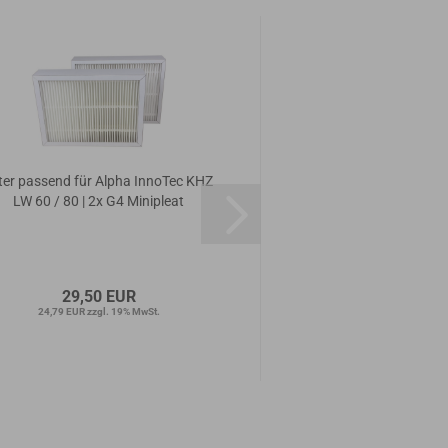
lter passend für Alpha InnoTec KHZ
Filter passend für Alp
LW 60 / 80 | 2x G4 Minipleat
LW 60 / 80 | 2x 
29,50 EUR
23,50 E
24,79 EUR zzgl. 19% MwSt.
19,75 EUR zzgl. 1