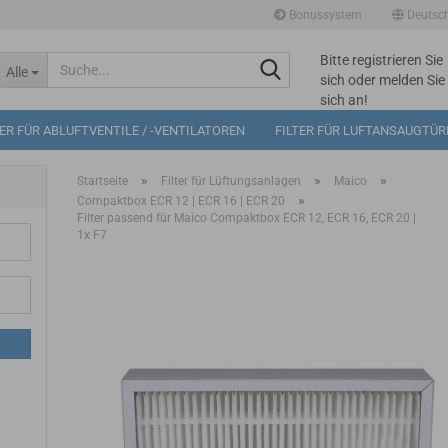
Bonussystem
Deutsc
Bitte registrieren Sie
Suche...
Alle
sich oder melden Sie
sich an!
Mögliche
TER FÜR ABLUFTVENTILE / -VENTILATOREN
FILTER FÜR LUFTANSAUGTÜ
Bonuspunkte im
Warenkorb: 0
»
»
»
Startseite
Filter für Lüftungsanlagen
Maico
»
Compaktbox ECR 12 | ECR 16 | ECR 20
Filter passend für Maico Compaktbox ECR 12, ECR 16, ECR 20 |
1x F7