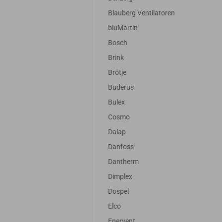
Blauberg Ventilatoren
bluMartin
Bosch
Brink
Brötje
Buderus
Bulex
Cosmo
Dalap
Danfoss
Dantherm
Dimplex
Dospel
Elco
Enervent