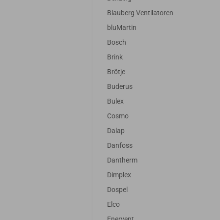
Blauberg Ventilatoren
bluMartin
Bosch
Brink
Brötje
Buderus
Bulex
Cosmo
Dalap
Danfoss
Dantherm
Dimplex
Dospel
Elco
Enervent