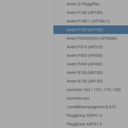
Avent G PluggPlan
Avent P180 (AP180)
d für
Filter passend für
Filter passend f
Avent P180-1 (AP180-1)
 P190
Pluggit Avent P190
Pluggit Avent P1
F7
| 1x F7
| 2x G4
Avent P190 (AP190)
Aktivkohlefilter
Avent P300(N)(D) (AP300N)
Avent P310 (AP310)
R
39,95 EUR
17,50 EUR
% MwSt.
33,57 EUR zzgl. 19% MwSt.
Avent P450 (AP450)
14,71 EUR zzgl. 19% M
Avent P460 (AP460)
Avent R100 (AR100)
Avent R150 (AR150)
iconVent 160 / 170 / 175 / 200
iconVent evo
Lamellenansaugturm & GTC
PluggEasy ASPH1.0
PluggEasy ASPV1.0