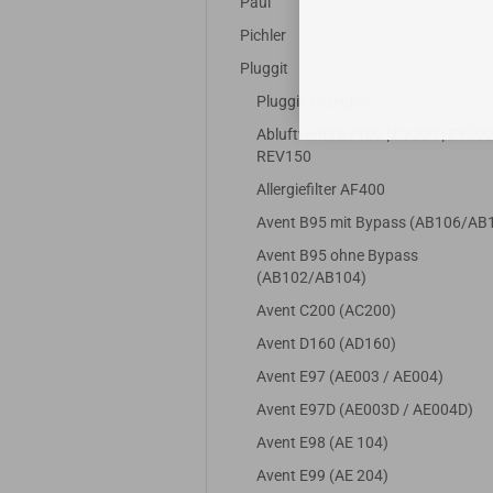
Paul
Pichler
Pluggit
Pluggit anzeigen
Abluftventil EV100 | EV200 | EV500 
REV150
Allergiefilter AF400
Avent B95 mit Bypass (AB106/AB
Avent B95 ohne Bypass
(AB102/AB104)
Avent C200 (AC200)
Avent D160 (AD160)
Avent E97 (AE003 / AE004)
Avent E97D (AE003D / AE004D)
Avent E98 (AE 104)
Avent E99 (AE 204)