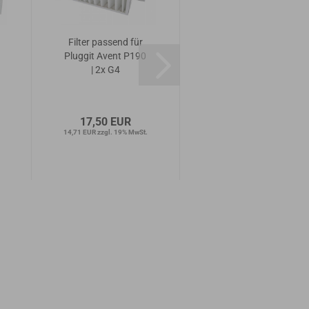
Filter passend für
Filter passend für
Pluggit Avent P190
Pluggit Avent P190
| 2x G4
| 1x G4 + F7
17,50 EUR
21,00 EUR
14,71 EUR zzgl. 19% MwSt.
17,65 EUR zzgl. 19% MwSt.