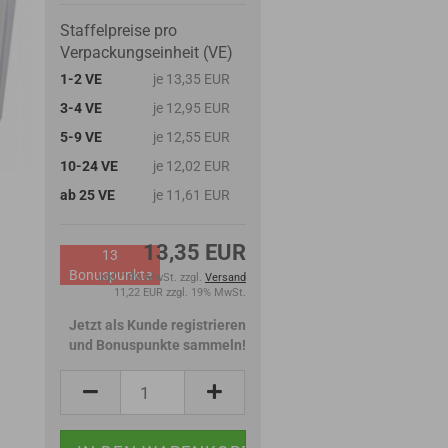
Staffelpreise pro
Verpackungseinheit (VE)
1-2 VE
je 13,35 EUR
3-4 VE
je 12,95 EUR
5-9 VE
je 12,55 EUR
10-24 VE
je 12,02 EUR
ab 25 VE
je 11,61 EUR
13,35 EUR
13
Bonuspunkte
inkl. 19% MwSt. zzgl.
Versand
11,22 EUR zzgl. 19% MwSt.
Jetzt als Kunde registrieren
und Bonuspunkte sammeln!