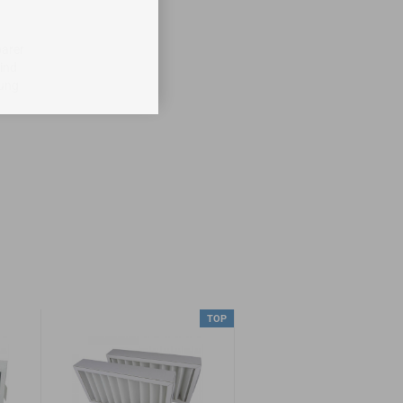
barer
ind
dung
TOP