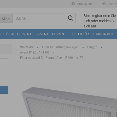
Bonussystem
Deutsc
Bitte registrieren Sie
Suche...
Alle
sich oder melden Sie
sich an!
Mögliche
TER FÜR ABLUFTVENTILE / -VENTILATOREN
FILTER FÜR LUFTANSAUGTÜ
Bonuspunkte im
Warenkorb: 0
»
»
»
Startseite
Filter für Lüftungsanlagen
Pluggit
»
Avent P190 (AP190)
Filter passend für Pluggit Avent P190 | 1x F7