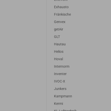
Exhausto
Fränkische
Genvex
getAir
GLT
Hautau
Helios
Hoval
Internorm
Inventer
IVOC-X
Junkers
Kampmann
Kermi