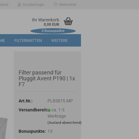
hland
Kundenlogin
Merkzettel
Ihr Warenkorb
0,00 EUR
0
Bonuspunkte
RME
FILTERMATTEN
WEITERE
Filter passend für
Pluggit Avent P190 | 1x
F7
Art.Nr.:
PL83875.MP
Versandbereit:
ca. 1-5
Werktage
(Ausland abweichend)
Bonuspunkte:
13