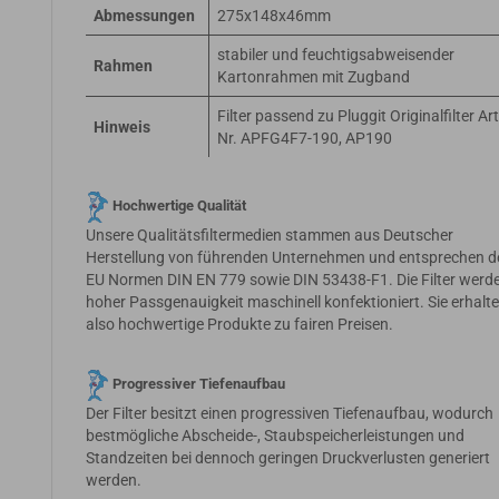
Abmessungen
275x148x46mm
stabiler und feuchtigsabweisender
Rahmen
Kartonrahmen mit Zugband
Filter passend zu Pluggit Originalfilter Art
Hinweis
Nr. APFG4F7-190, AP190
Hochwertige Qualität
Unsere Qualitätsfiltermedien stammen aus Deutscher
Herstellung von führenden Unternehmen und entsprechen d
EU Normen DIN EN 779 sowie DIN 53438-F1. Die Filter werde
hoher Passgenauigkeit maschinell konfektioniert. Sie erhalt
also hochwertige Produkte zu fairen Preisen.
Progressiver Tiefenaufbau
Der Filter besitzt einen progressiven Tiefenaufbau, wodurch
bestmögliche Abscheide-, Staubspeicherleistungen und
Standzeiten bei dennoch geringen Druckverlusten generiert
werden.