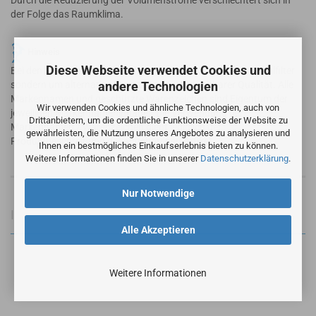
Durch die Reduzierung der Volumenströme verschlechtert sich in
der Folge das Raumklima.
Hinweis
Diese Webseite verwendet Cookies und
Bei den angebotenen Filtern handelt es sich nicht um Originalfilter
andere Technologien
sondern um alternative Ersatzfilter in vergleichbarer Qualität. Alle
Markennamen und geschützte Warenzeichen sind Eigentum der
Wir verwenden Cookies und ähnliche Technologien, auch von
jeweiligen Markennameninhaber. Die Verwendung der
Drittanbietern, um die ordentliche Funktionsweise der Website zu
Markennamen / Warenzeichen dient lediglich der
gewährleisten, die Nutzung unseres Angebotes zu analysieren und
Produktbeschreibung der angebotenen Artikel.
Ihnen ein bestmögliches Einkaufserlebnis bieten zu können.
Weitere Informationen finden Sie in unserer
Datenschutzerklärung
.
Nur Notwendige
Informationen zur Produktsicherheit
Alle Akzeptieren
Weitere Informationen