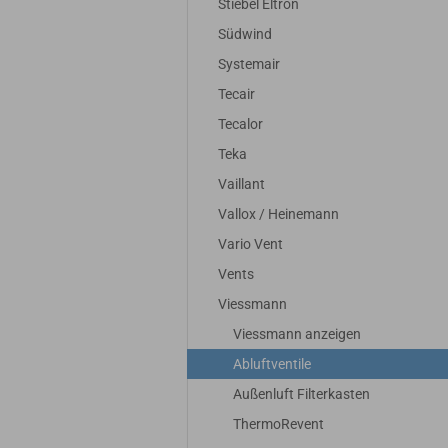
Stiebel Eltron
Südwind
Systemair
Tecair
Tecalor
Teka
Vaillant
Vallox / Heinemann
Vario Vent
Vents
Viessmann
Viessmann anzeigen
Abluftventile
Außenluft Filterkasten
ThermoRevent