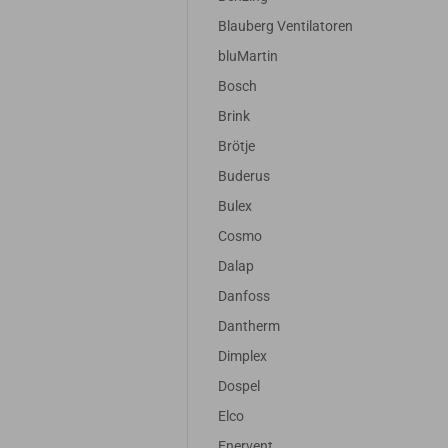
Blauberg Ventilatoren
bluMartin
Bosch
Brink
Brötje
Buderus
Bulex
Cosmo
Dalap
Danfoss
Dantherm
Dimplex
Dospel
Elco
Enervent