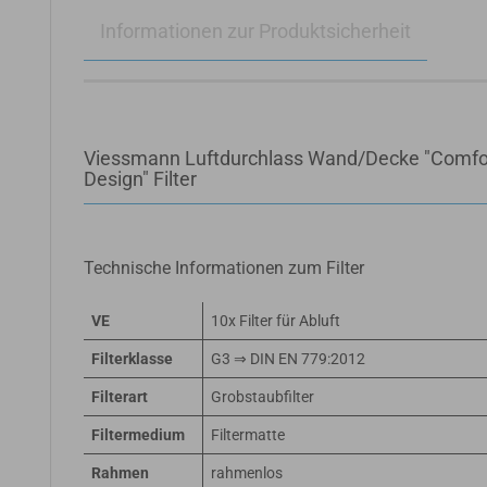
Informationen zur Produktsicherheit
Viessmann Luftdurchlass Wand/Decke "Comfo
Design" Filter
Technische Informationen zum Filter
VE
10x Filter für Abluft
Filterklasse
G3 ⇒ DIN EN 779:2012
Filterart
Grobstaubfilter
Filtermedium
Filtermatte
Rahmen
rahmenlos