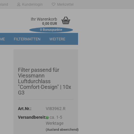
hland
Kundenlogin
Merkzettel
Ihr Warenkorb
0,00 EUR
0
Bonuspunkte
RME
FILTERMATTEN
WEITERE
Filter passend für
Viessmann
Luftdurchlass
"Comfort-Design" | 10x
G3
Art.Nr.:
VI83962.R
Versandbereit:
ca. 1-5
Werktage
(Ausland abweichend)