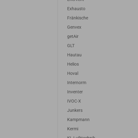
Exhausto
Fränkische
Genvex
getAir
GLT
Hautau
Helios
Hoval
Internorm
Inventer
IVOC-X
Junkers
Kampmann
Kermi