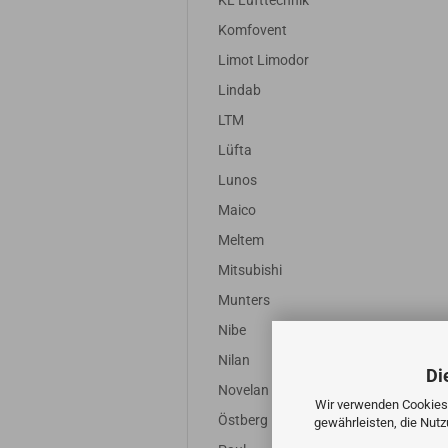
KL Lufttechnik
Komfovent
Limot Limodor
Lindab
LTM
Lüfta
Lunos
Maico
Meltem
Mitsubishi
Munters
Nibe
Nilan
Di
Novelan
Wir verwenden Cookies 
Östberg
gewährleisten, die Nut