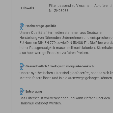
Filter passend zu Viessmann Abluftventil 
Hinweis
Nr. ZK03038
Hochwertige Qualität
Unsere Qualitätsfiltermedien stammen aus Deutscher
Herstellung von führenden Unternehmen und entsprechen d
EU Normen DIN EN 779 sowie DIN 53438-F1. Die Filter werde
hoher Passgenauigkeit maschinell konfektioniert. Sie erhalt
also hochwertige Produkte zu fairen Preisen.
Gesundheitlich / ökologisch völlig unbedenklich
Unsere synthetischen Filter sind glasfaserfrei, sodass sich k
Materialfasern lösen und in die Atemwege gelangen können
Entsorgung
Das Filterset ist voll veraschbar und kann einfach über den
Hausmüll entsorgt werden.