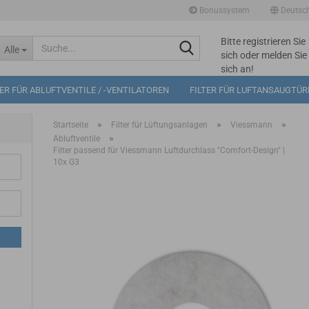
Bonussystem
Deutsc
Bitte registrieren Sie
Suche...
Alle
sich oder melden Sie
sich an!
Mögliche
TER FÜR ABLUFTVENTILE / -VENTILATOREN
FILTER FÜR LUFTANSAUGTÜ
Bonuspunkte im
Warenkorb: 0
»
»
»
Startseite
Filter für Lüftungsanlagen
Viessmann
»
Abluftventile
Filter passend für Viessmann Luftdurchlass "Comfort-Design" |
10x G3