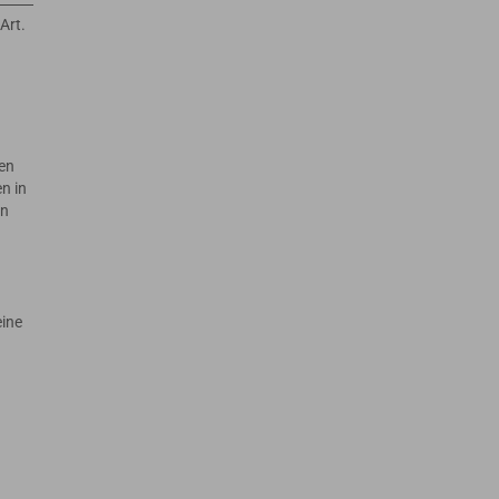
Art.
en
n in
en
eine
.