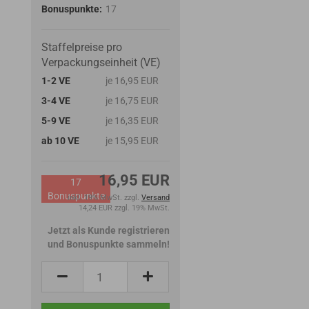
Bonuspunkte:
17
Staffelpreise pro
Verpackungseinheit (VE)
1-2 VE
je 16,95 EUR
3-4 VE
je 16,75 EUR
5-9 VE
je 16,35 EUR
ab 10 VE
je 15,95 EUR
16,95 EUR
17
Bonuspunkte
inkl. 19% MwSt. zzgl.
Versand
14,24 EUR zzgl. 19% MwSt.
Jetzt als Kunde registrieren
und Bonuspunkte sammeln!