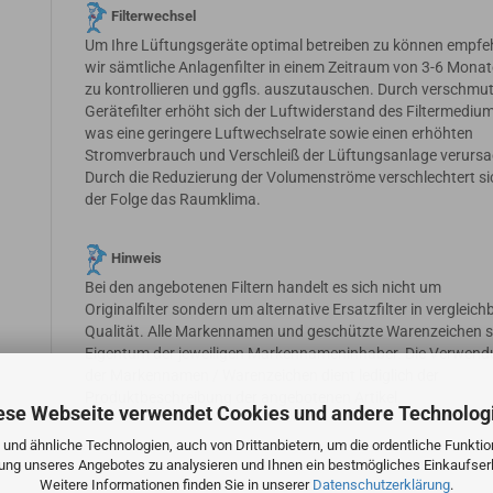
Filterwechsel
Um Ihre Lüftungsgeräte optimal betreiben zu können empfe
wir sämtliche Anlagenfilter in einem Zeitraum von 3-6 Mona
zu kontrollieren und ggfls. auszutauschen. Durch verschmu
Gerätefilter erhöht sich der Luftwiderstand des Filtermedium
was eine geringere Luftwechselrate sowie einen erhöhten
Stromverbrauch und Verschleiß der Lüftungsanlage verursa
Durch die Reduzierung der Volumenströme verschlechtert si
der Folge das Raumklima.
Hinweis
Bei den angebotenen Filtern handelt es sich nicht um
Originalfilter sondern um alternative Ersatzfilter in vergleich
Qualität. Alle Markennamen und geschützte Warenzeichen s
Eigentum der jeweiligen Markennameninhaber. Die Verwen
der Markennamen / Warenzeichen dient lediglich der
Produktbeschreibung der angebotenen Artikel.
ese Webseite verwendet Cookies und andere Technolog
und ähnliche Technologien, auch von Drittanbietern, um die ordentliche Funkti
zung unseres Angebotes zu analysieren und Ihnen ein bestmögliches Einkaufserl
Weitere Informationen finden Sie in unserer
Datenschutzerklärung
.