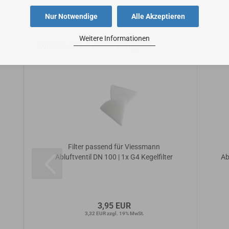
Nur Notwendige
Alle Akzeptieren
Weitere Informationen
Weitere Artikel dieser Kategorie
Filter passend für Viessmann
ter
Abluftventil DN 100 | 1x G4 Kegelfilter
Ab
3,95 EUR
3,32 EUR zzgl. 19% MwSt.