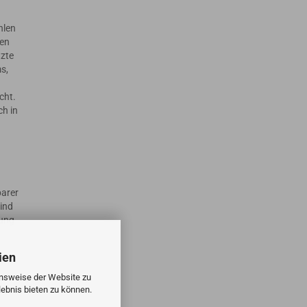
hlen
ten
tzte
s,
cht.
ch in
barer
ind
dung
ien
onsweise der Website zu
ebnis bieten zu können.