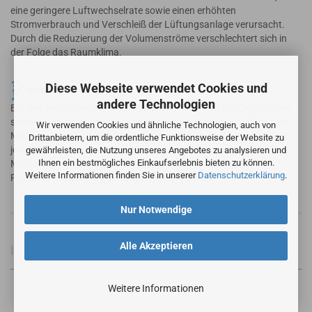
eine geringere Luftwechselrate sowie einen erhöhten
Stromverbrauch und Verschleiß der Lüftungsanlage verursacht.
Durch die Reduzierung der Volumenströme verschlechtert sich in
der Folge das Raumklima.
Diese Webseite verwendet Cookies und
Hinweis
andere Technologien
Bei den angebotenen Filtern handelt es sich nicht um Originalfilter
sondern um alternative Ersatzfilter in vergleichbarer Qualität. Alle
Wir verwenden Cookies und ähnliche Technologien, auch von
Markennamen und geschützte Warenzeichen sind Eigentum der
Drittanbietern, um die ordentliche Funktionsweise der Website zu
jeweiligen Markennameninhaber. Die Verwendung der
gewährleisten, die Nutzung unseres Angebotes zu analysieren und
Ihnen ein bestmögliches Einkaufserlebnis bieten zu können.
Markennamen / Warenzeichen dient lediglich der
Weitere Informationen finden Sie in unserer
Datenschutzerklärung
.
Produktbeschreibung der angebotenen Artikel.
Nur Notwendige
Alle Akzeptieren
Informationen zur Produktsicherheit
Weitere Informationen