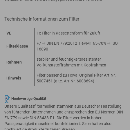
Technische Informationen zum Filter
VE
1x Filter in Kassettenform für Zuluft
F7 ⇒ DIN EN 779:2012 | ePM1 65-70% ⇒ ISO
Filterklasse
16890
stabiler und feuchtigkeitsresistenter
Rahmen
Vollkunststoffrahmen mit Kopfrahmen
Filter passend zu Hoval Original Filter Art.Nr.
Hinweis
5007451 (alte. Art.Nr. 6008694)
Hochwertige Qualität
Unsere Qualitätsfiltermedien stammen aus Deutscher Herstellung
von führenden Unternehmen und entsprechen den EU Normen DIN
EN 779 sowie DIN 53438-F1. Die Filter werden in hoher
Passgenauigkeit maschinell konfektioniert. Sie erhalten also
hochwertige Produkte zu fairen Preisen.