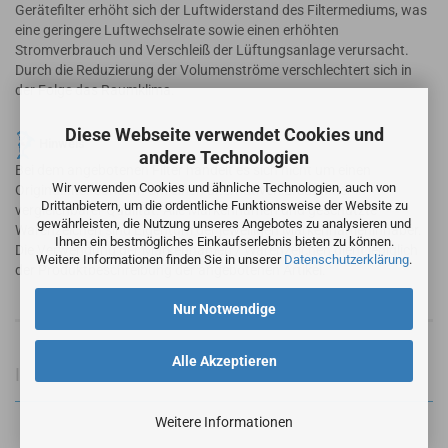
Gerätefilter erhöht sich der Luftwiderstand des Filtermediums, was
eine geringere Luftwechselrate sowie einen erhöhten
Stromverbrauch und Verschleiß der Lüftungsanlage verursacht.
Durch die Reduzierung der Volumenströme verschlechtert sich in
der Folge das Raumklima.
Diese Webseite verwendet Cookies und
Hinweis
andere Technologien
Bei dem angebotenen Filter handelt es sich nicht um einen
Wir verwenden Cookies und ähnliche Technologien, auch von
Originalfilter sondern um einen alternativen Ersatzfilter in
Drittanbietern, um die ordentliche Funktionsweise der Website zu
vergleichbarer Qualität. Alle Markennamen und geschützte
gewährleisten, die Nutzung unseres Angebotes zu analysieren und
Warenzeichen sind Eigentum der jeweiligen Markennameninhaber.
Ihnen ein bestmögliches Einkaufserlebnis bieten zu können.
Die Verwendung der Markennamen / Warenzeichen dient lediglich
Weitere Informationen finden Sie in unserer
Datenschutzerklärung
.
der Produktbeschreibung der angebotenen Artikel.
Nur Notwendige
Alle Akzeptieren
Informationen zur Produktsicherheit
Weitere Informationen