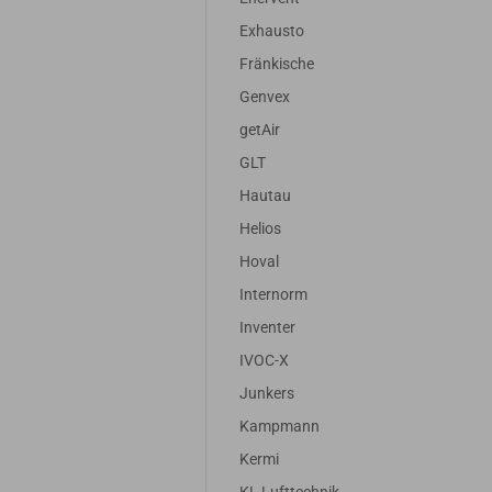
Exhausto
Fränkische
Genvex
getAir
GLT
Hautau
Helios
Hoval
Internorm
Inventer
IVOC-X
Junkers
Kampmann
Kermi