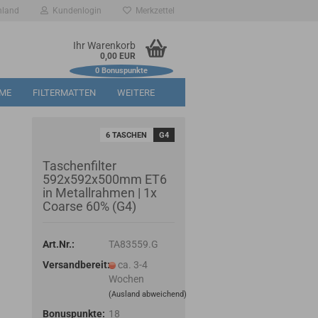
hland
Kundenlogin
Merkzettel
Ihr Warenkorb
0,00 EUR
0
Bonuspunkte
RME
FILTERMATTEN
WEITERE
6 TASCHEN
G4
Taschenfilter
592x592x500mm ET6
in Metallrahmen | 1x
Coarse 60% (G4)
Art.Nr.:
TA83559.G
Versandbereit:
ca. 3-4
Wochen
(Ausland abweichend)
Bonuspunkte:
18