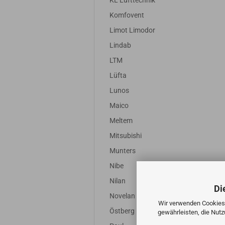
KL Lufttechnik
Komfovent
Limot Limodor
Lindab
LTM
Lüfta
Lunos
Maico
Meltem
Mitsubishi
Munters
Nibe
Nilan
Di
Novelan
Wir verwenden Cookies 
Östberg
gewährleisten, die Nut