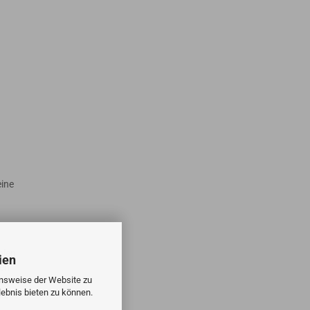
eine
.
hlen
ien
ten
onsweise der Website zu
tzte
ebnis bieten zu können.
s,