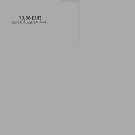
19,86 EUR
17,27 E
16,69 EUR zzgl. 19% MwSt.
14,51 EUR zzgl. 1