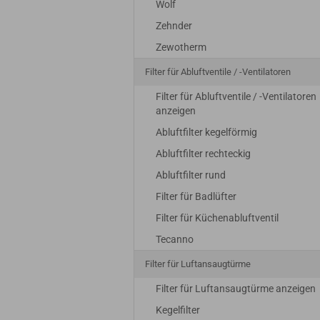
Wolf
Zehnder
Zewotherm
Filter für Abluftventile / -Ventilatoren
Filter für Abluftventile / -Ventilatoren
anzeigen
Abluftfilter kegelförmig
Abluftfilter rechteckig
Abluftfilter rund
Filter für Badlüfter
Filter für Küchenabluftventil
Tecanno
Filter für Luftansaugtürme
Filter für Luftansaugtürme anzeigen
Kegelfilter