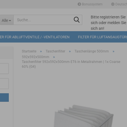
Bonussystem
Deutsc
Bitte registrieren Sie
Suche...
Alle
sich oder melden Sie
sich an!
Mögliche
TER FÜR ABLUFTVENTILE / -VENTILATOREN
FILTER FÜR LUFTANSAUGTÜ
Bonuspunkte im
Warenkorb: 0
»
»
»
Startseite
Taschenfilter
Taschenlänge 500mm
»
592x592x500mm
Taschenfilter 592x592x500mm ET6 in Metallrahmen | 1x Coarse
60% (G4)