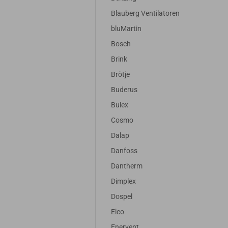
Blauberg Ventilatoren
bluMartin
Bosch
Brink
Brötje
Buderus
Bulex
Cosmo
Dalap
Danfoss
Dantherm
Dimplex
Dospel
Elco
Enervent