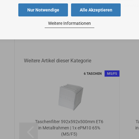
Stromverbrauch und Verschleiß der Lüftungsanlage verursa
Nur Notwendige
Alle Akzeptieren
Weitere Informationen
Weitere Artikel dieser Kategorie
CHEN
F7
6 TASCHEN
M5/F5
T6
Taschenfilter 592x592x500mm ET6
T
7)
in Metallrahmen | 1x ePM10 65%
i
(M5/F5)