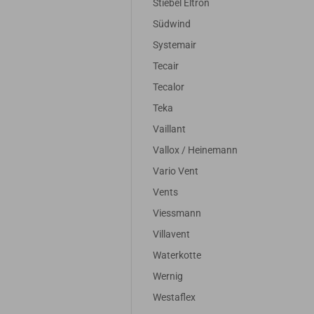
Stiebel Eltron
Südwind
7,27 EUR
19,86 EUR
Systemair
UR zzgl. 19% MwSt.
16,69 EUR zzgl. 19% MwSt.
Tecair
Tecalor
Teka
Vaillant
Vallox / Heinemann
Vario Vent
Vents
Viessmann
Villavent
Waterkotte
Wernig
Westaflex