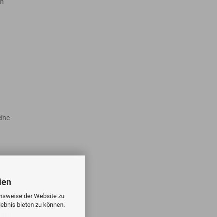
en
eine
.
ien
onsweise der Website zu
ebnis bieten zu können.
hlen