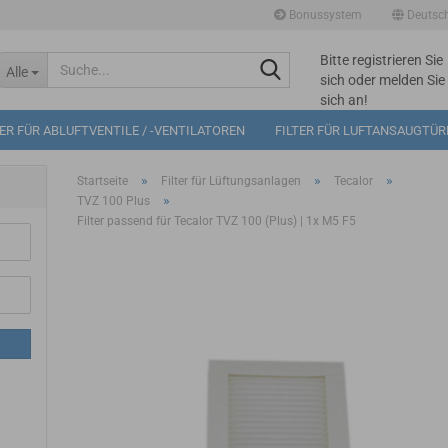
Bonussystem
Deutsc
Bitte registrieren Sie
Suche...
Alle
sich oder melden Sie
sich an!
Mögliche
TER FÜR ABLUFTVENTILE / -VENTILATOREN
FILTER FÜR LUFTANSAUGTÜ
Bonuspunkte im
Warenkorb: 0
»
»
»
Startseite
Filter für Lüftungsanlagen
Tecalor
»
TVZ 100 Plus
Filter passend für Tecalor TVZ 100 (Plus) | 1x M5 F5