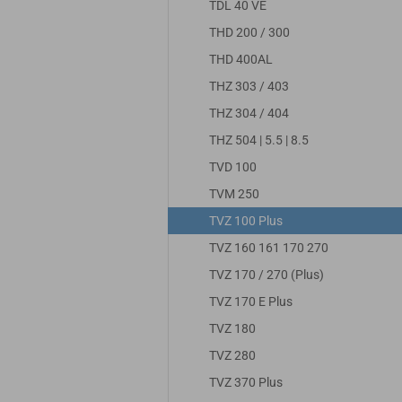
TDL 40 VE
THD 200 / 300
THD 400AL
THZ 303 / 403
THZ 304 / 404
THZ 504 | 5.5 | 8.5
TVD 100
TVM 250
TVZ 100 Plus
TVZ 160 161 170 270
TVZ 170 / 270 (Plus)
TVZ 170 E Plus
TVZ 180
TVZ 280
TVZ 370 Plus