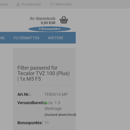
hland
Kundenlogin
Merkzettel
Ihr Warenkorb
0,00 EUR
0
Bonuspunkte
RME
FILTERMATTEN
WEITERE
Filter passend für
Tecalor TVZ 100 (Plus)
| 1x M5 F5
Art.Nr.:
TE83614.MP
Versandbereit:
ca. 1-5
Werktage
(Ausland abweichend)
Bonuspunkte:
11