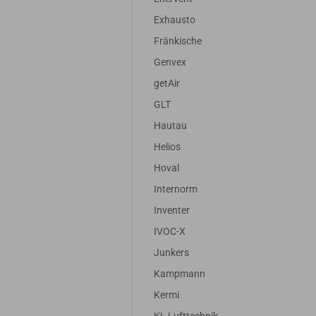
Exhausto
Fränkische
Genvex
getAir
GLT
Hautau
Helios
Hoval
Internorm
Inventer
IVOC-X
Junkers
Kampmann
Kermi