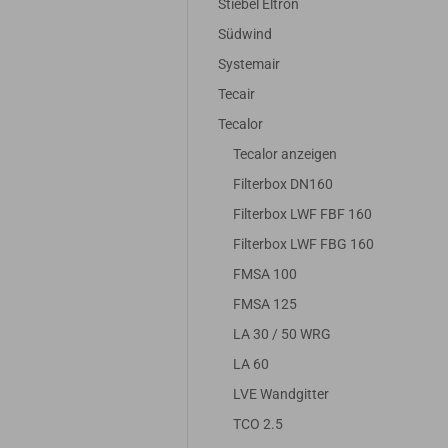
Stiebel Eltron
Südwind
Systemair
Tecair
Tecalor
Tecalor anzeigen
Filterbox DN160
Filterbox LWF FBF 160
d für
Filter passend für
Filter passend f
Filterbox LWF FBG 160
 100
Tecalor TVZ 100
Tecalor TVZ 10
FMSA 100
 12x
Plus | 10x G4
(Plus) | 1x F7
FMSA 125
LA 30 / 50 WRG
R
16,25 EUR
11,95 EUR
LA 60
% MwSt.
13,66 EUR zzgl. 19% MwSt.
10,04 EUR zzgl. 19% M
LVE Wandgitter
TCO 2.5