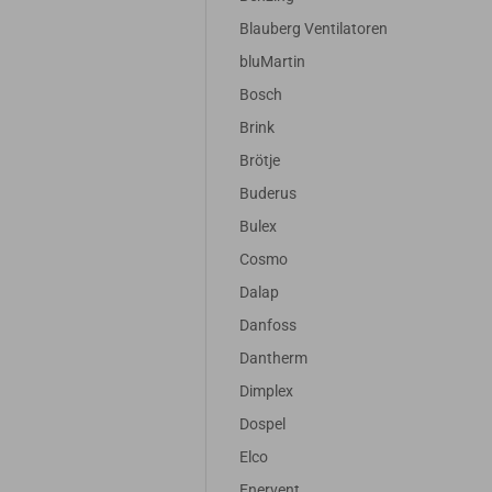
Blauberg Ventilatoren
bluMartin
Bosch
Brink
Brötje
Buderus
Bulex
Cosmo
Dalap
Danfoss
Dantherm
Dimplex
Dospel
Elco
Enervent