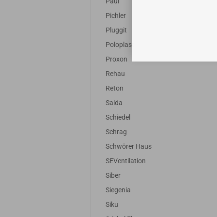
Paul
Pichler
Pluggit
Poloplast
Proxon
Rehau
Reton
Salda
Schiedel
Schrag
Schwörer Haus
SEVentilation
Siber
Siegenia
Siku