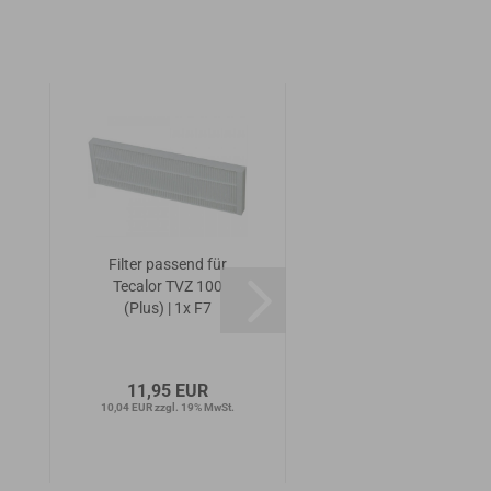
Filter passend für
Filter passend für
Tecalor TVZ 100
Tecalor TVZ 100
(Plus) | 1x F7
Plus Bypass | 12x
G4
11,95 EUR
15,25 EUR
10,04 EUR zzgl. 19% MwSt.
12,82 EUR zzgl. 19% MwSt.