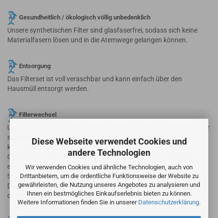
Gesundheitlich / ökologisch völlig unbedenklich
Unsere synthetischen Filter sind glasfaserfrei, sodass sich keine
Materialfasern lösen und in die Atemwege gelangen können.
Entsorgung
Das Filterset ist voll veraschbar und kann einfach über den
Hausmüll entsorgt werden.
Filterwechsel
Um Ihre Lüftungsgeräte optimal betreiben zu können empfehlen wir
sämtliche Anlagenfilter in einem Zeitraum von 3-6 Monaten zu
Diese Webseite verwendet Cookies und
kontrollieren und ggfls. auszutauschen. Durch verschmutzte
andere Technologien
Gerätefilter erhöht sich der Luftwiderstand des Filtermediums, was
eine geringere Luftwechselrate sowie einen erhöhten
Wir verwenden Cookies und ähnliche Technologien, auch von
Drittanbietern, um die ordentliche Funktionsweise der Website zu
Stromverbrauch und Verschleiß der Lüftungsanlage verursacht.
gewährleisten, die Nutzung unseres Angebotes zu analysieren und
Durch die Reduzierung der Volumenströme verschlechtert sich in
Ihnen ein bestmögliches Einkaufserlebnis bieten zu können.
der Folge das Raumklima.
Weitere Informationen finden Sie in unserer
Datenschutzerklärung
.