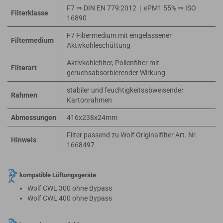
F7 ⇒ DIN EN 779:2012 | ePM1 55% ⇒ ISO
Filterklasse
16890
F7 Filtermedium mit eingelassener
Filtermedium
Aktivkohleschüttung
Aktivkohlefilter, Pollenfilter mit
Filterart
geruchsabsorbierender Wirkung
stabiler und feuchtigkeitsabweisender
Rahmen
Kartonrahmen
Abmessungen
416x238x24mm
Filter passend zu Wolf Originalfilter Art. Nr.
Hinweis
1668497
kompatible Lüftungsgeräte
Wolf CWL 300 ohne Bypass
Wolf CWL 400 ohne Bypass