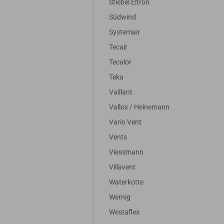
Stiebel Eltron
Südwind
Systemair
Tecair
Tecalor
Teka
Vaillant
Vallox / Heinemann
Vario Vent
Vents
Viessmann
Villavent
Waterkotte
Wernig
d für
Filter passend für
Filter passend f
Westaflex
Zehnder
Zehnder