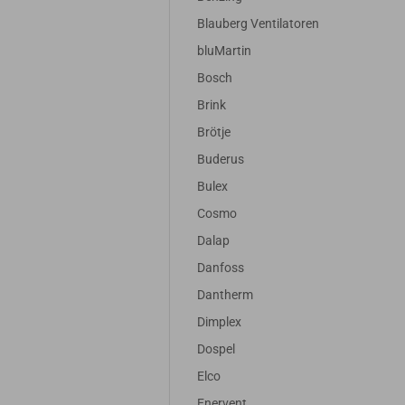
Blauberg Ventilatoren
bluMartin
Bosch
Brink
Brötje
Buderus
Bulex
Cosmo
Dalap
Danfoss
Dantherm
Dimplex
Dospel
Elco
Enervent