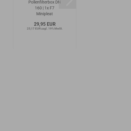
Pollenfilterbox DN
Pollenfilterbox DN
160 | 1x F7
160 | 1x G4
Minipleat
29,95 EUR
18,95 EUR
25,17 EUR zzgl. 19% MwSt.
15,92 EUR zzgl. 19% MwSt.