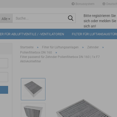
Bonussystem
Deutsc
Bitte registrieren Sie
Suche...
Alle
sich oder melden Sie
sich an!
Mögliche
TER FÜR ABLUFTVENTILE / -VENTILATOREN
FILTER FÜR LUFTANSAUGTÜ
Bonuspunkte im
Warenkorb: 0
»
»
»
Startseite
Filter für Lüftungsanlagen
Zehnder
»
Pollenfilterbox DN 160
Filter passend für Zehnder Pollenfilterbox DN 160 | 1x F7
Aktivkohlefilter