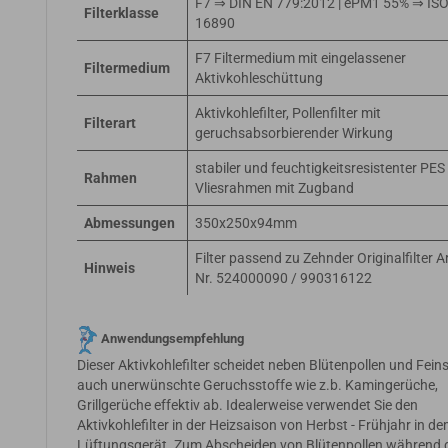
F7 ⇒ DIN EN 779:2012 | ePM1 55% ⇒ IS
Filterklasse
16890
F7 Filtermedium mit eingelassener
Filtermedium
Aktivkohleschüttung
Aktivkohlefilter, Pollenfilter mit
Filterart
geruchsabsorbierender Wirkung
stabiler und feuchtigkeitsresistenter PES
Rahmen
Vliesrahmen mit Zugband
Abmessungen
350x250x94mm
Filter passend zu Zehnder Originalfilter Ar
Hinweis
Nr. 524000090 / 990316122
Anwendungsempfehlung
Dieser Aktivkohlefilter scheidet neben Blütenpollen und Fein
auch unerwünschte Geruchsstoffe wie z.b. Kamingerüche,
Grillgerüche effektiv ab. Idealerweise verwendet Sie den
Aktivkohlefilter in der Heizsaison von Herbst - Frühjahr in d
Lüftungsgerät. Zum Abscheiden von Blütenpollen während 