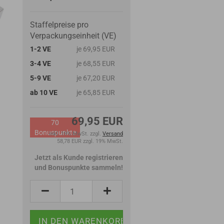
Staffelpreise pro
Verpackungseinheit (VE)
1-2 VE
je 69,95 EUR
3-4 VE
je 68,55 EUR
5-9 VE
je 67,20 EUR
ab 10 VE
je 65,85 EUR
69,95 EUR
70
Bonuspunkte
inkl. 19% MwSt. zzgl.
Versand
58,78 EUR zzgl. 19% MwSt.
Jetzt als Kunde registrieren
und Bonuspunkte sammeln!