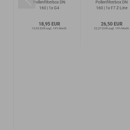
DN
Pollenfilterbox DN
Pollenfilterbox DN
160 | 1x G4
160 | 1x F7 Z-Line
18,95 EUR
26,50 EUR
wSt.
15,92 EUR zzgl. 19% MwSt.
22,27 EUR zzgl. 19% MwSt.