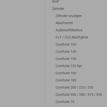
Wolf
ox DN
Pollenfilterbox DN
Pollenfilterbox 
4
160 | 1x F7 Z-Line
160 | 1x F7
Zehnder
Minipleat
Zehnder anzeigen
R
26,50 EUR
29,95 EUR
Abluftventil
% MwSt.
22,27 EUR zzgl. 19% MwSt.
25,17 EUR zzgl. 19% M
Außenluftfilterbox
CLF / CLD Abluftgitter
ComfoAir 100
ComfoAir 140
ComfoAir 150
ComfoAir 150 flat
ComfoAir 160
ComfoAir 180
ComfoAir 200 / 225 / 250
ComfoAir 300 / 350 / 375 / 550
ComfoAir 70