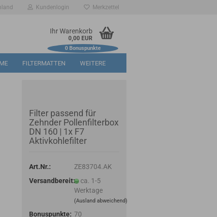
hland
Kundenlogin
Merkzettel
Ihr Warenkorb
0,00 EUR
0
Bonuspunkte
RME
FILTERMATTEN
WEITERE
Filter passend für
Zehnder Pollenfilterbox
DN 160 | 1x F7
Aktivkohlefilter
Art.Nr.:
ZE83704.AK
Versandbereit:
ca. 1-5
Werktage
(Ausland abweichend)
Bonuspunkte:
70