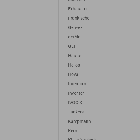
Exhausto
Fränkische
Genvex
getAir
GLT
Hautau
Helios
Hoval
Internorm
Inventer
IVOC-X
Junkers
Kampmann
Kermi