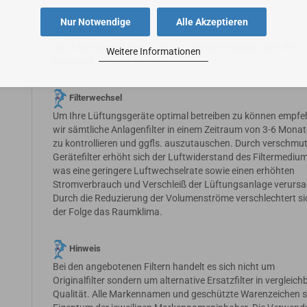
Nur Notwendige
Alle Akzeptieren
Entsorgung
Das Filterset ist voll veraschbar und kann einfach über den
Weitere Informationen
Hausmüll entsorgt werden.
Filterwechsel
Um Ihre Lüftungsgeräte optimal betreiben zu können empfe
wir sämtliche Anlagenfilter in einem Zeitraum von 3-6 Mona
zu kontrollieren und ggfls. auszutauschen. Durch verschmu
Gerätefilter erhöht sich der Luftwiderstand des Filtermedium
was eine geringere Luftwechselrate sowie einen erhöhten
Stromverbrauch und Verschleiß der Lüftungsanlage verursa
Durch die Reduzierung der Volumenströme verschlechtert si
der Folge das Raumklima.
Hinweis
Bei den angebotenen Filtern handelt es sich nicht um
Originalfilter sondern um alternative Ersatzfilter in vergleich
Qualität. Alle Markennamen und geschützte Warenzeichen s