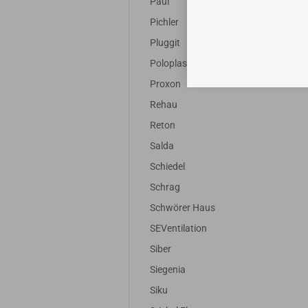
Paul
Pichler
Pluggit
Poloplast
Proxon
Rehau
Reton
Salda
Schiedel
Schrag
Schwörer Haus
SEVentilation
Siber
Siegenia
Siku