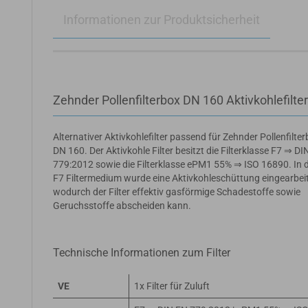
Informationen zur Produktsicherheit
Zehnder Pollenfilterbox DN 160 Aktivkohlefilte
Alternativer Aktivkohlefilter passend für Zehnder Pollenfilte
DN 160. Der Aktivkohle Filter besitzt die Filterklasse F7 ⇒ D
779:2012 sowie die Filterklasse ePM1 55% ⇒ ISO 16890. In 
F7 Filtermedium wurde eine Aktivkohleschüttung eingearbeit
wodurch der Filter effektiv gasförmige Schadestoffe sowie
Geruchsstoffe abscheiden kann.
Technische Informationen zum Filter
VE
1x Filter für Zuluft