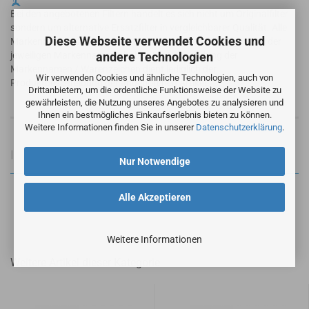
Bei den angebotenen Filtern handelt es sich nicht um Originalfilter
sondern um alternative Ersatzfilter in vergleichbarer Qualität. Alle
Diese Webseite verwendet Cookies und
Markennamen und geschützte Warenzeichen sind Eigentum der
andere Technologien
jeweiligen Markennameninhaber. Die Verwendung der
Markennamen / Warenzeichen dient lediglich der
Wir verwenden Cookies und ähnliche Technologien, auch von
Produktbeschreibung der angebotenen Artikel.
Drittanbietern, um die ordentliche Funktionsweise der Website zu
gewährleisten, die Nutzung unseres Angebotes zu analysieren und
Ihnen ein bestmögliches Einkaufserlebnis bieten zu können.
Weitere Informationen finden Sie in unserer
Datenschutzerklärung
.
Informationen zur Produktsicherheit
Nur Notwendige
Alle Akzeptieren
Weitere Informationen
Weitere Artikel dieser Kategorie