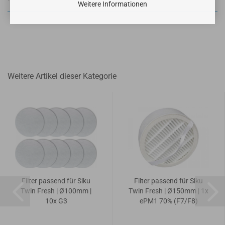
Weitere Informationen
Weitere Artikel dieser Kategorie
Filter passend für Siku
Filter passend für Siku
Twin Fresh | Ø100mm |
Twin Fresh | Ø150mm | 1x
10x G3
ePM1 70% (F7/F8)