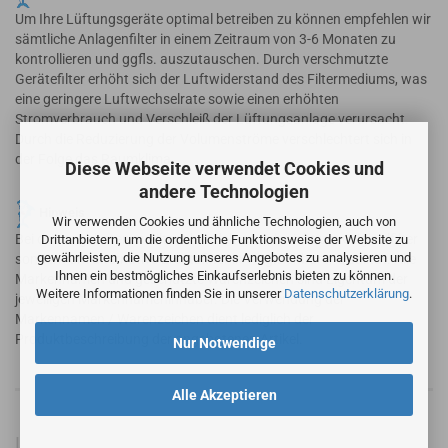
Um Ihre Lüftungsgeräte optimal betreiben zu können empfehlen wir
sämtliche Anlagenfilter in einem Zeitraum von 3-6 Monaten zu
kontrollieren und ggfls. auszutauschen. Durch verschmutzte
Gerätefilter erhöht sich der Luftwiderstand des Filtermediums, was
eine geringere Luftwechselrate sowie einen erhöhten
Stromverbrauch und Verschleiß der Lüftungsanlage verursacht.
Durch die Reduzierung der Volumenströme verschlechtert sich in
der Folge das Raumklima.
Diese Webseite verwendet Cookies und
andere Technologien
Hinweis
Wir verwenden Cookies und ähnliche Technologien, auch von
Bei den angebotenen Filtern handelt es sich nicht um Originalfilter
Drittanbietern, um die ordentliche Funktionsweise der Website zu
gewährleisten, die Nutzung unseres Angebotes zu analysieren und
sondern um alternative Ersatzfilter in vergleichbarer Qualität. Alle
Ihnen ein bestmögliches Einkaufserlebnis bieten zu können.
Markennamen und geschützte Warenzeichen sind Eigentum der
Weitere Informationen finden Sie in unserer
Datenschutzerklärung
.
jeweiligen Markennameninhaber. Die Verwendung der
Markennamen / Warenzeichen dient lediglich der
Produktbeschreibung der angebotenen Artikel.
Nur Notwendige
Alle Akzeptieren
Informationen zur Produktsicherheit