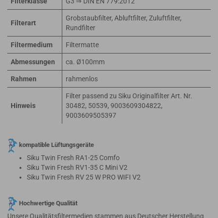
Filterklasse
G3 ⇒ DIN EN 779:2012
Grobstaubfilter, Abluftfilter, Zuluftfilter,
Filterart
Rundfilter
Filtermedium
Filtermatte
Abmessungen
ca. Ø100mm
Rahmen
rahmenlos
Filter passend zu Siku Originalfilter Art. Nr.
Hinweis
30482, 50539, 9003609304822,
9003609505397
kompatible Lüftungsgeräte
Siku Twin Fresh RA1-25 Comfo
Siku Twin Fresh RV1-35 C Mini V2
Siku Twin Fresh RV 25 W PRO WIFI V2
Hochwertige Qualität
Unsere Qualitätsfiltermedien stammen aus Deutscher Herstellung