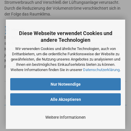
Stromverbrauch und Verschleiß der Lüftungsanlage verursacht.
Durch die Reduzierung der Volumenströme verschlechtert sich in
der Folge das Raumklima.
Hinweis
Diese Webseite verwendet Cookies und
Bei den angebotenen Filtern handelt es sich nicht um Originalfilter
andere Technologien
sondern um alternative Ersatzfilter in vergleichbarer Qualität. Alle
Wir verwenden Cookies und ähnliche Technologien, auch von
Markennamen und geschützte Warenzeichen sind Eigentum der
Drittanbietern, um die ordentliche Funktionsweise der Website zu
jeweiligen Markennameninhaber. Die Verwendung der
gewährleisten, die Nutzung unseres Angebotes zu analysieren und
Markennamen / Warenzeichen dient lediglich der
Ihnen ein bestmögliches Einkaufserlebnis bieten zu können.
Produktbeschreibung der angebotenen Artikel.
Weitere Informationen finden Sie in unserer
Datenschutzerklärung
.
Nur Notwendige
Informationen zur Produktsicherheit
Alle Akzeptieren
Weitere Informationen