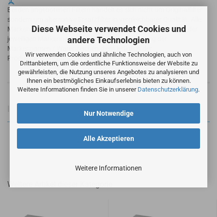
Bei den angebotenen Filtern handelt es sich nicht um Originalfilter
sondern um alternative Ersatzfilter in vergleichbarer Qualität. Alle
Diese Webseite verwendet Cookies und
Markennamen und geschützte Warenzeichen sind Eigentum der
andere Technologien
jeweiligen Markennameninhaber. Die Verwendung der
Markennamen / Warenzeichen dient lediglich der
Wir verwenden Cookies und ähnliche Technologien, auch von
Produktbeschreibung der angebotenen Artikel.
Drittanbietern, um die ordentliche Funktionsweise der Website zu
gewährleisten, die Nutzung unseres Angebotes zu analysieren und
Ihnen ein bestmögliches Einkaufserlebnis bieten zu können.
Weitere Informationen finden Sie in unserer
Datenschutzerklärung
.
Informationen zur Produktsicherheit
Nur Notwendige
Alle Akzeptieren
Weitere Informationen
Weitere Artikel dieser Kategorie