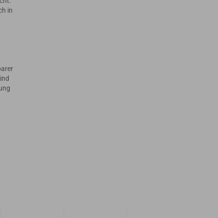
cht.
ch in
barer
ind
dung