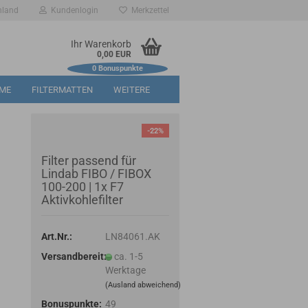
hland
Kundenlogin
Merkzettel
Ihr Warenkorb
0,00 EUR
0
Bonuspunkte
RME
FILTERMATTEN
WEITERE
-22%
Filter passend für
Lindab FIBO / FIBOX
100-200 | 1x F7
Aktivkohlefilter
Art.Nr.:
LN84061.AK
Versandbereit:
ca. 1-5
Werktage
(Ausland abweichend)
Bonuspunkte:
49