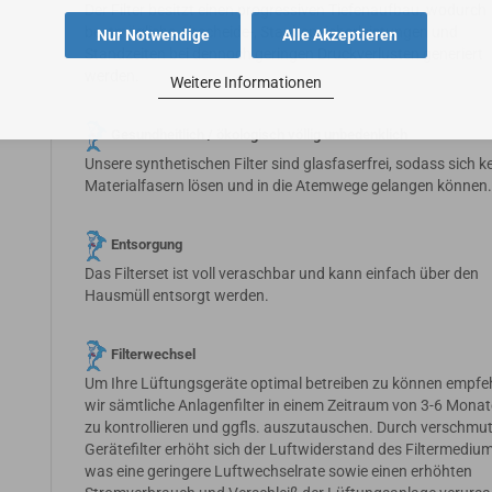
Der Filter besitzt einen progressiven Tiefenaufbau, wodurch
bestmögliche Abscheide-, Staubspeicherleistungen und
Nur Notwendige
Alle Akzeptieren
Standzeiten bei dennoch geringen Druckverlusten generiert
werden.
Weitere Informationen
Gesundheitlich / ökologisch völlig unbedenklich
Unsere synthetischen Filter sind glasfaserfrei, sodass sich k
Materialfasern lösen und in die Atemwege gelangen können
Entsorgung
Das Filterset ist voll veraschbar und kann einfach über den
Hausmüll entsorgt werden.
Filterwechsel
Um Ihre Lüftungsgeräte optimal betreiben zu können empfe
wir sämtliche Anlagenfilter in einem Zeitraum von 3-6 Mona
zu kontrollieren und ggfls. auszutauschen. Durch verschmu
Gerätefilter erhöht sich der Luftwiderstand des Filtermedium
was eine geringere Luftwechselrate sowie einen erhöhten