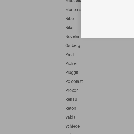
Mitsubishi
Munters
Nibe
Nilan
Novelan
Östberg
Paul
Pichler
Pluggit
Poloplast
Proxon
Rehau
Reton
Salda
Schiedel