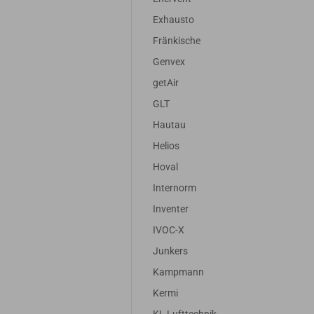
Exhausto
Fränkische
Genvex
getAir
GLT
Hautau
Helios
Hoval
Internorm
Inventer
IVOC-X
Junkers
Kampmann
Kermi