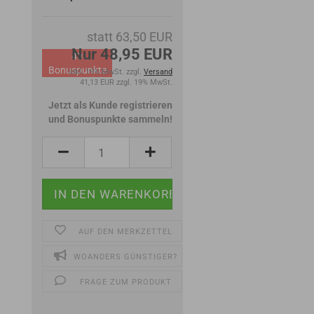
statt 63,50 EUR
Nur 48,95 EUR
49
Bonuspunkte
inkl. 19% MwSt. zzgl.
Versand
41,13 EUR zzgl. 19% MwSt.
Jetzt als Kunde registrieren
und Bonuspunkte sammeln!
AUF DEN MERKZETTEL
WOANDERS GÜNSTIGER?
FRAGE ZUM PRODUKT