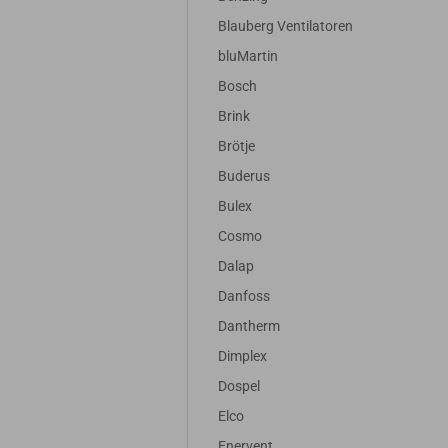
Blauberg Ventilatoren
bluMartin
Bosch
Brink
Brötje
Buderus
Bulex
Cosmo
Dalap
Danfoss
Dantherm
Dimplex
Dospel
Elco
Enervent