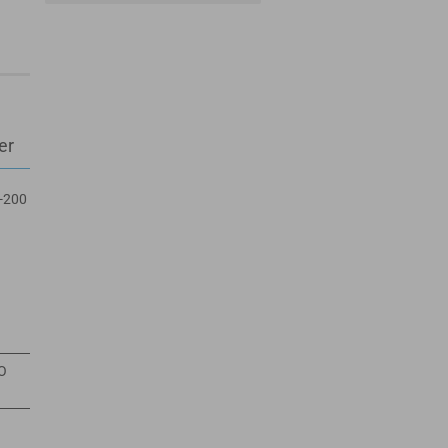
er
0-200
SO