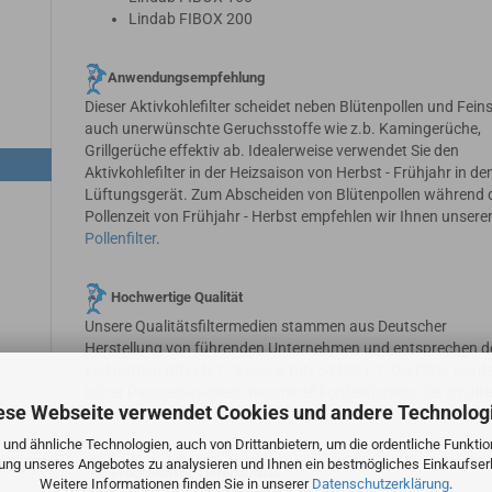
Lindab FIBOX 200
Anwendungsempfehlung
Dieser Aktivkohlefilter scheidet neben Blütenpollen und Fein
auch unerwünschte Geruchsstoffe wie z.b. Kamingerüche,
Grillgerüche effektiv ab. Idealerweise verwendet Sie den
Aktivkohlefilter in der Heizsaison von Herbst - Frühjahr in d
Lüftungsgerät. Zum Abscheiden von Blütenpollen während 
Pollenzeit von Frühjahr - Herbst empfehlen wir Ihnen unser
Pollenfilter
.
Hochwertige Qualität
Unsere Qualitätsfiltermedien stammen aus Deutscher
Herstellung von führenden Unternehmen und entsprechen d
EU Normen DIN EN 779 sowie DIN 53438-F1. Die Filter werde
hoher Passgenauigkeit maschinell konfektioniert. Sie erhalt
ese Webseite verwendet Cookies und andere Technolog
also hochwertige Produkte zu fairen Preisen.
und ähnliche Technologien, auch von Drittanbietern, um die ordentliche Funkti
zung unseres Angebotes zu analysieren und Ihnen ein bestmögliches Einkaufserl
Progressiver Tiefenaufbau
Weitere Informationen finden Sie in unserer
Datenschutzerklärung
.