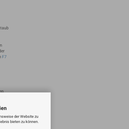
staub
em
der
en
F7
en
n in
en
ien
onsweise der Website zu
ebnis bieten zu können.