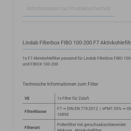
Informationen zur Produktsicherheit
Lindab Filterbox FIBO 100-200 F7 Aktivkohlefilt
1x F7 Aktivkohlefilter passend für Lindab Filterbox FIBO 10
und FIBOX 100-200
Technische Informationen zum Filter
VE
1x Filter für Zuluft
F7 ⇒ DIN EN 779:2012 | ePM1 55% ⇒ I
Filterklasse
16890
Pollenfilter mit geruchsabsorbierender
Filterart
Wirkung , Aktivkohelfilter