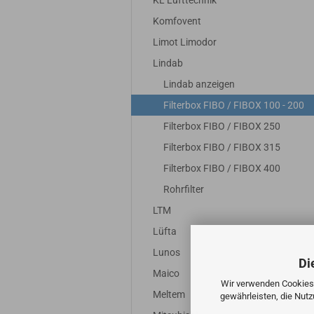
KL Lufttechnik
Komfovent
Limot Limodor
Lindab
Lindab anzeigen
Filterbox FIBO / FIBOX 100 - 200
Filterbox FIBO / FIBOX 250
Filterbox FIBO / FIBOX 315
Filterbox FIBO / FIBOX 400
Rohrfilter
LTM
Lüfta
Lunos
Di
Maico
Wir verwenden Cookies 
Meltem
gewährleisten, die Nut