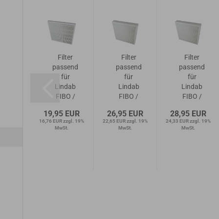
lter
Filter
Filter
Filter
ssend
passend
passend
passend
für
für
für
für
ndab
Lindab
Lindab
Lindab
BO /
FIBO /
FIBO /
FIBO /
IBOX
FIBOX
FIBOX
FIBOX
5 EUR
19,95 EUR
26,95 EUR
28,95 EUR
0-200
100-200
100-200
100-200
zzgl. 19%
16,76 EUR zzgl. 19%
22,65 EUR zzgl. 19%
24,33 EUR zzgl. 19%
1x M5
| 1x M5
| 1x F7
| 1x F9
t.
MwSt.
MwSt.
MwSt.
F5)
(F5)
48mm
48mm
8mm
25mm