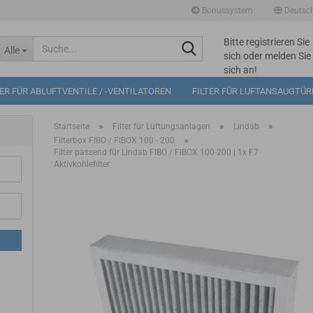
Bonussystem
Deutsc
Bitte registrieren Sie
Suche...
Alle
sich oder melden Sie
sich an!
Mögliche
TER FÜR ABLUFTVENTILE / -VENTILATOREN
FILTER FÜR LUFTANSAUGTÜ
Bonuspunkte im
Warenkorb: 0
»
»
»
Startseite
Filter für Lüftungsanlagen
Lindab
»
Filterbox FIBO / FIBOX 100 - 200
Filter passend für Lindab FIBO / FIBOX 100-200 | 1x F7
Aktivkohlefilter