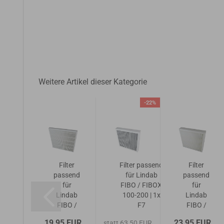
Weitere Artikel dieser Kategorie
-22%
lter
Filter
Filter passend
Filter
ssend
passend
für Lindab
passend
für
für
FIBO / FIBOX
für
ndab
Lindab
100-200 | 1x
Lindab
BO /
FIBO /
F7
FIBO /
IBOX
FIBOX
Aktivkohlefilter
FIBOX
5 EUR
19,95 EUR
23,95 EUR
statt 63,50 EUR