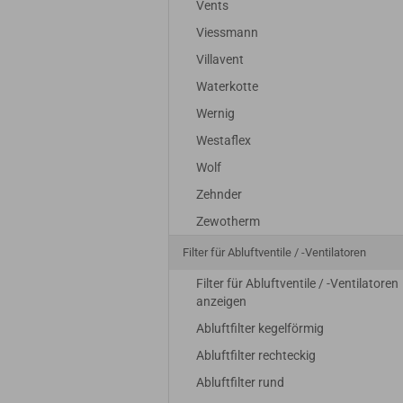
100-200
100-200
100-200
10
Vents
6,30 EUR zzgl. 19%
18,45 EUR zzgl. 19%
22,65 EUR zzgl. 19%
19,29 EUR 
| 1x G3
| 1x M5
| 1x F7
| 
MwSt.
MwSt.
MwSt.
MwS
Viessmann
(F5)
48mm
2
48mm
Villavent
Waterkotte
Wernig
Westaflex
Wolf
Zehnder
Zewotherm
Filter für Abluftventile / -Ventilatoren
Filter für Abluftventile / -Ventilatoren
anzeigen
Abluftfilter kegelförmig
Abluftfilter rechteckig
Abluftfilter rund