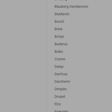
Blauberg Ventilatoren
bluMartin
Bosch
Brink
Brötje
Buderus
Bulex
Cosmo
Dalap
Danfoss
Dantherm
Dimplex
Dospel
Elco
Enervent