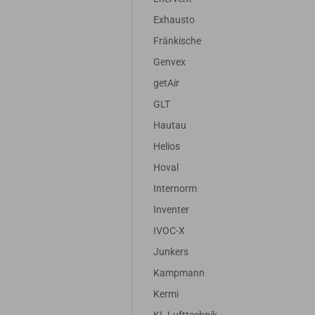
Exhausto
Fränkische
Genvex
getAir
GLT
Hautau
Helios
Hoval
Internorm
Inventer
IVOC-X
Junkers
Kampmann
Kermi