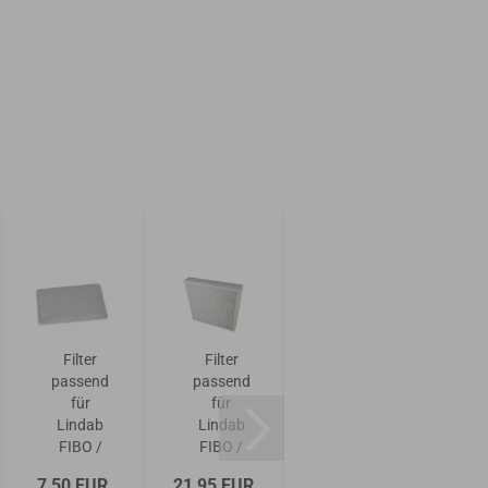
Filter
Filter
Filter
passend
passend
passend
p
für
für
für
Lindab
Lindab
Lindab
L
FIBO /
FIBO /
FIBO /
FIBOX
FIBOX
FIBOX
7,50 EUR
21,95 EUR
26,95 EUR
22,