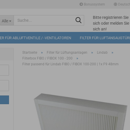
Bonussystem
Deutsc
Bitte registrieren Sie
Suche...
Alle
sich oder melden Sie
sich an!
Mögliche
TER FÜR ABLUFTVENTILE / -VENTILATOREN
FILTER FÜR LUFTANSAUGTÜ
Bonuspunkte im
Warenkorb: 0
»
»
»
Startseite
Filter für Lüftungsanlagen
Lindab
»
Filterbox FIBO / FIBOX 100 - 200
Filter passend für Lindab FIBO / FIBOX 100-200 | 1x F9 48mm