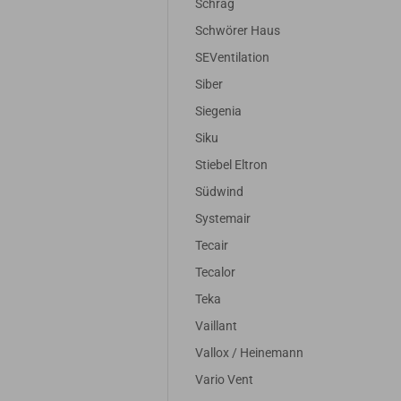
Schrag
Schwörer Haus
SEVentilation
Siber
Siegenia
Siku
Stiebel Eltron
Südwind
Systemair
Tecair
Tecalor
Filter
Filter
Filter
Fi
Teka
passend
passend
passend
pa
Vaillant
für
für
für
Lindab
Lindab
Lindab
Li
Vallox / Heinemann
FIBO /
FIBO /
FIBO /
FI
Vario Vent
FIBOX
FIBOX
FIBOX
F
7,50 EUR
21,95 EUR
26,95 EUR
22,9