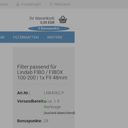
hland
Kundenlogin
Merkzettel
Ihr Warenkorb
0,00 EUR
0
Bonuspunkte
RME
FILTERMATTEN
WEITERE
Filter passend für
Lindab FIBO / FIBOX
100-200 | 1x F9 48mm
Art.Nr.:
LN84062.P
Versandbereit:
ca. 1-5
Werktage
(Ausland abweichend)
Bonuspunkte:
29