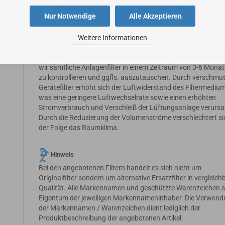
Das Filterset ist voll veraschbar und kann einfach über den
Nur Notwendige
Alle Akzeptieren
Hausmüll entsorgt werden.
Weitere Informationen
Filterwechsel
Um Ihre Lüftungsgeräte optimal betreiben zu können empfe
wir sämtliche Anlagenfilter in einem Zeitraum von 3-6 Mona
zu kontrollieren und ggfls. auszutauschen. Durch verschmu
Gerätefilter erhöht sich der Luftwiderstand des Filtermedium
was eine geringere Luftwechselrate sowie einen erhöhten
Stromverbrauch und Verschleiß der Lüftungsanlage verursa
Durch die Reduzierung der Volumenströme verschlechtert si
der Folge das Raumklima.
Hinweis
Bei den angebotenen Filtern handelt es sich nicht um
Originalfilter sondern um alternative Ersatzfilter in vergleich
Qualität. Alle Markennamen und geschützte Warenzeichen s
Eigentum der jeweiligen Markennameninhaber. Die Verwen
der Markennamen / Warenzeichen dient lediglich der
Produktbeschreibung der angebotenen Artikel.