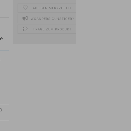
AUF DEN MERKZETTEL
WOANDERS GÜNSTIGER?
FRAGE ZUM PRODUKT
he
x
SO