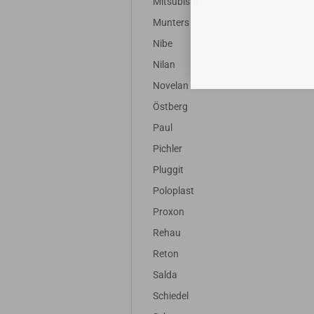
Mitsubishi
Munters
Nibe
Nilan
Novelan
Östberg
Paul
Pichler
Pluggit
Poloplast
Proxon
Rehau
Reton
Salda
Schiedel